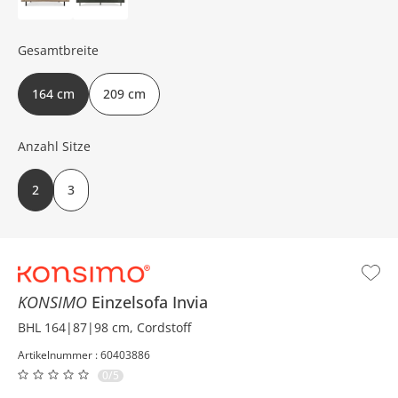
Gesamtbreite
164 cm
209 cm
Anzahl Sitze
2
3
KONSIMO
Einzelsofa
Invia
BHL 164|87|98 cm, Cordstoff
Artikelnummer : 60403886
0/5