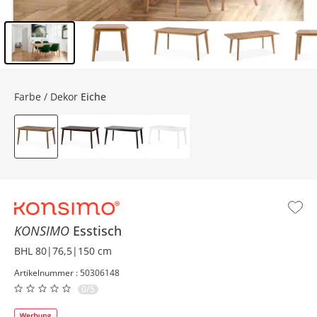
Inhalt der Seitenleiste überspringen - Zum Seitenende
Farbe / Dekor
Eiche
KONSIMO
Esstisch
BHL 80|76,5|150 cm
Artikelnummer : 50306148
0/5