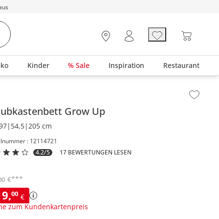
aus
eko
Kinder
% Sale
Inspiration
Restaurant
lt der Seitenleiste überspringen - Zum Seitenende
hubkastenbett
Grow Up
97|54,5|205 cm
elnummer : 12114721
4.2/5
17 BEWERTUNGEN LESEN
***
€
00
19
,
00
€
ne zum Kundenkartenpreis