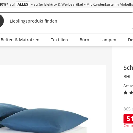
40%*
auf
ALLES
– außer Elektro- & Werbeartikel – Mit Kundenkarte im Möbelh
Betten & Matratzen
Textilien
Büro
Lampen
D
Inha
Sc
BHL 
Artik
865
,
5
Onli