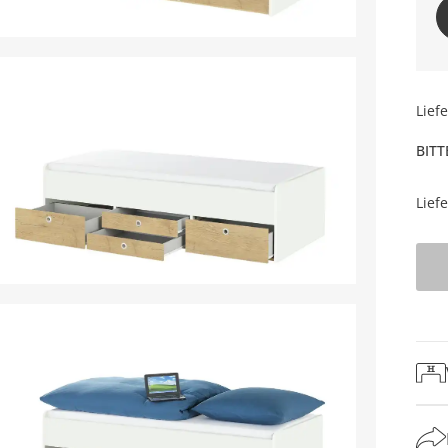
Lief
BITT
Lief