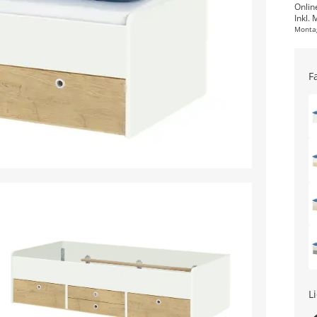
Onlin
Inkl. 
Monta
F
L