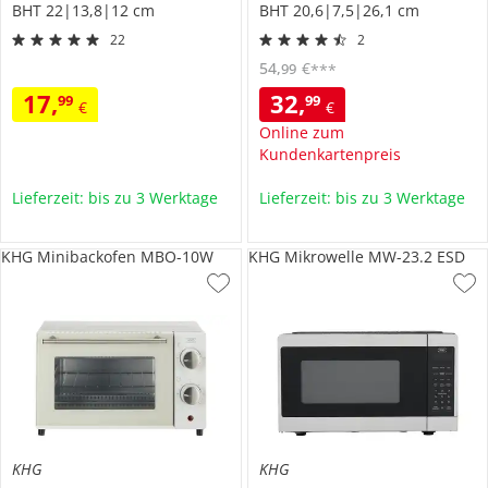
BHT 22|13,8|12 cm
BHT 20,6|7,5|26,1 cm
22
2
54
,
€
99
***
17
,
32
,
99
99
€
€
Online zum
Kundenkartenpreis
Lieferzeit: bis zu 3 Werktage
Lieferzeit: bis zu 3 Werktage
KHG Minibackofen MBO-10W
KHG Mikrowelle MW-23.2 ESD
KHG
KHG