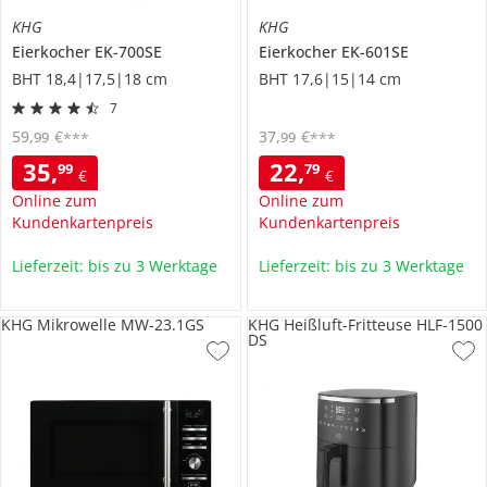
KHG
KHG
Eierkocher
EK-700SE
Eierkocher
EK-601SE
BHT 18,4|17,5|18 cm
BHT 17,6|15|14 cm
7
59
,
€
37
,
€
99
99
***
***
35
,
22
,
99
79
€
€
Online zum
Online zum
Kundenkartenpreis
Kundenkartenpreis
Lieferzeit: bis zu 3 Werktage
Lieferzeit: bis zu 3 Werktage
KHG Mikrowelle MW-23.1GS
KHG Heißluft-Fritteuse HLF-1500
DS