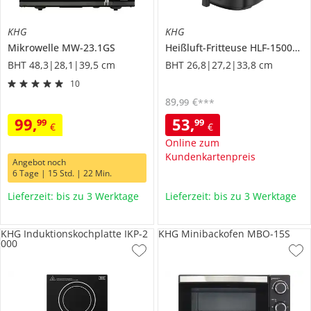
KHG
KHG
Mikrowelle
MW-23.1GS
Heißluft-Fritteuse
HLF-1500DS
BHT 48,3|28,1|39,5 cm
BHT 26,8|27,2|33,8 cm
10
89
,
€
99
***
99
,
53
,
99
99
€
€
Online zum
Kundenkartenpreis
Angebot noch
6 Tage | 15 Std. | 22 Min.
Lieferzeit: bis zu 3 Werktage
Lieferzeit: bis zu 3 Werktage
KHG Induktionskochplatte IKP-2
KHG Minibackofen MBO-15S
000