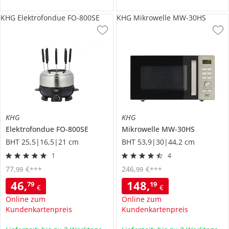
KHG Elektrofondue FO-800SE
KHG Mikrowelle MW-30HS
KHG
KHG
Elektrofondue
FO-800SE
Mikrowelle
MW-30HS
BHT 25,5|16,5|21 cm
BHT 53,9|30|44,2 cm
1
4
77
,
€
246
,
€
99
99
***
***
46
,
148
,
79
19
€
€
Online zum
Online zum
Kundenkartenpreis
Kundenkartenpreis