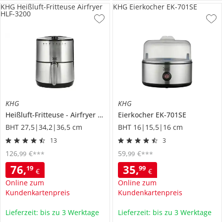
KHG Heißluft-Fritteuse Airfryer
KHG Eierkocher EK-701SE
HLF-3200
KHG
KHG
Heißluft-Fritteuse
Airfryer
HLF-3200
Eierkocher
EK-701SE
BHT 27,5|34,2|36,5 cm
BHT 16|15,5|16 cm
13
3
126
,
€
59
,
€
99
99
***
***
76
,
35
,
19
99
€
€
Online zum
Online zum
Kundenkartenpreis
Kundenkartenpreis
Lieferzeit: bis zu 3 Werktage
Lieferzeit: bis zu 3 Werktage