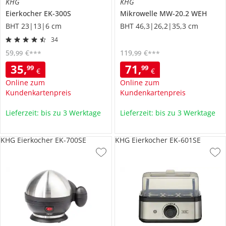
KHG
KHG
Eierkocher
EK-300S
Mikrowelle
MW-20.2 WEH
BHT 23|13|6 cm
BHT 46,3|26,2|35,3 cm
34
59
,
€
119
,
€
99
99
***
***
35
,
71
,
99
99
€
€
Online zum
Online zum
Kundenkartenpreis
Kundenkartenpreis
Lieferzeit: bis zu 3 Werktage
Lieferzeit: bis zu 3 Werktage
KHG Eierkocher EK-700SE
KHG Eierkocher EK-601SE