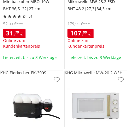
Minibackofen
MBO-10W
Mikrowelle
MW-23.2 ESD
BHT 36,5|22|27 cm
BHT 48,2|27,3|34,3 cm
51
52
,
€
179
,
€
99
99
***
***
31
,
107
,
79
99
€
€
Online zum
Online zum
Kundenkartenpreis
Kundenkartenpreis
Lieferzeit: bis zu 3 Werktage
Lieferzeit: bis zu 3 Werktage
KHG Eierkocher EK-300S
KHG Mikrowelle MW-20.2 WEH