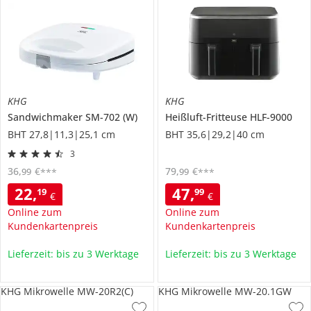
KHG
KHG
Sandwichmaker
SM-702 (W)
Heißluft-Fritteuse
HLF-9000
BHT 27,8|11,3|25,1 cm
BHT 35,6|29,2|40 cm
3
36
,
€
79
,
€
99
99
***
***
22
,
47
,
19
99
€
€
Online zum
Online zum
Kundenkartenpreis
Kundenkartenpreis
Lieferzeit: bis zu 3 Werktage
Lieferzeit: bis zu 3 Werktage
KHG Mikrowelle MW-20R2(C)
KHG Mikrowelle MW-20.1GW