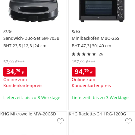
KHG
KHG
Sandwich-Duo-Set
SM-703B
Minibackofen
MBO-25S
BHT 23,5|12,3|24 cm
BHT 47,3|30|40 cm
26
57
,
€
157
,
€
99
99
***
***
34
,
94
,
79
79
€
€
Online zum
Online zum
Kundenkartenpreis
Kundenkartenpreis
Lieferzeit: bis zu 3 Werktage
Lieferzeit: bis zu 3 Werktage
KHG Mikrowelle MW-20GSD
KHG Raclette-Grill RG-1200G