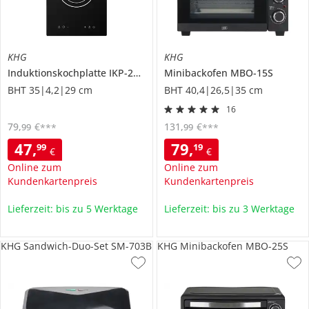
KHG
KHG
Induktionskochplatte
IKP-2000
Minibackofen
MBO-15S
BHT 35|4,2|29 cm
BHT 40,4|26,5|35 cm
16
79
,
€
131
,
€
99
99
***
***
47
,
79
,
99
19
€
€
Online zum
Online zum
Kundenkartenpreis
Kundenkartenpreis
Lieferzeit: bis zu 5 Werktage
Lieferzeit: bis zu 3 Werktage
KHG Sandwich-Duo-Set SM-703B
KHG Minibackofen MBO-25S