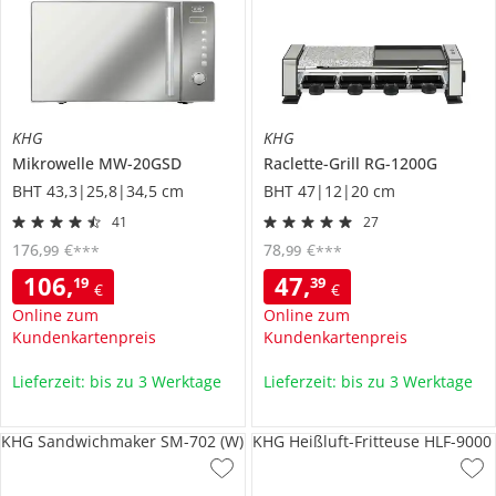
KHG
KHG
Mikrowelle
MW-20GSD
Raclette-Grill
RG-1200G
BHT 43,3|25,8|34,5 cm
BHT 47|12|20 cm
41
27
176
,
€
78
,
€
99
99
***
***
106
,
47
,
19
39
€
€
Online zum
Online zum
Kundenkartenpreis
Kundenkartenpreis
Lieferzeit: bis zu 3 Werktage
Lieferzeit: bis zu 3 Werktage
KHG Sandwichmaker SM-702 (W)
KHG Heißluft-Fritteuse HLF-9000