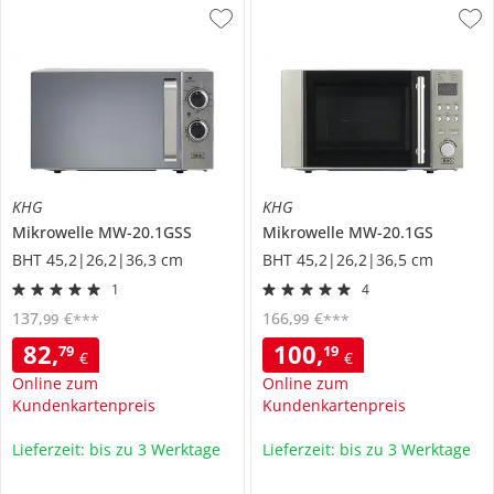
KHG
KHG
Mikrowelle
MW-20.1GSS
Mikrowelle
MW-20.1GS
BHT 45,2|26,2|36,3 cm
BHT 45,2|26,2|36,5 cm
1
4
137
,
€
166
,
€
99
99
***
***
82
,
100
,
79
19
€
€
Online zum
Online zum
Kundenkartenpreis
Kundenkartenpreis
Lieferzeit: bis zu 3 Werktage
Lieferzeit: bis zu 3 Werktage