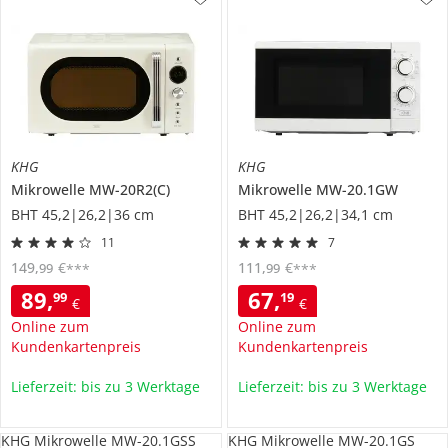
KHG
KHG
Mikrowelle
MW-20R2(C)
Mikrowelle
MW-20.1GW
BHT 45,2|26,2|36 cm
BHT 45,2|26,2|34,1 cm
11
7
149
,
€
111
,
€
99
99
***
***
89
,
67
,
99
19
€
€
Online zum
Online zum
Kundenkartenpreis
Kundenkartenpreis
Lieferzeit: bis zu 3 Werktage
Lieferzeit: bis zu 3 Werktage
KHG Mikrowelle MW-20.1GSS
KHG Mikrowelle MW-20.1GS