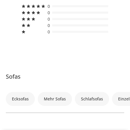
0
0
0
0
0
Sofas
Ecksofas
Mehr Sofas
Schlafsofas
Einzel