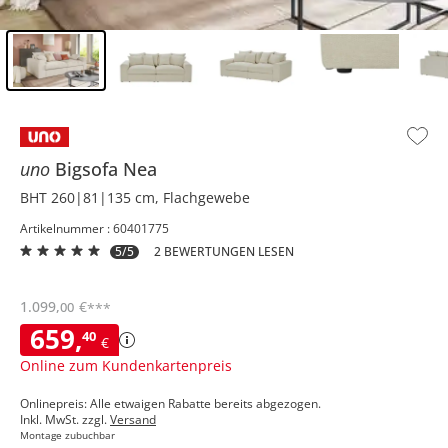
Inhalt der Seitenleiste überspringen - Zum Seitenende
uno
Bigsofa
Nea
BHT 260|81|135 cm, Flachgewebe
Artikelnummer : 60401775
5/5
2 BEWERTUNGEN LESEN
1.099
,
€
00
***
659
,
40
€
Online zum Kundenkartenpreis
Onlinepreis: Alle etwaigen Rabatte bereits abgezogen.
Inkl. MwSt. zzgl.
Versand
Montage zubuchbar