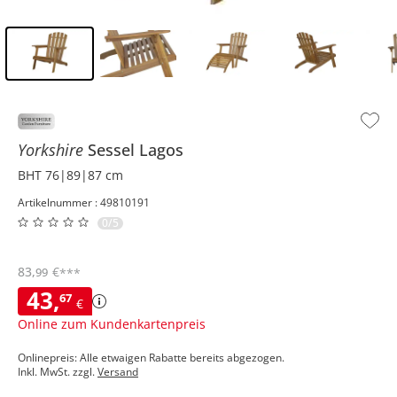
Inhalt der Seitenleiste überspringen - Zum Seitenende
Yorkshire
Sessel
Lagos
BHT 76|89|87 cm
Artikelnummer : 49810191
0/5
83
,
€
99
***
43
,
67
€
Online zum Kundenkartenpreis
Onlinepreis: Alle etwaigen Rabatte bereits abgezogen.
Inkl. MwSt. zzgl.
Versand