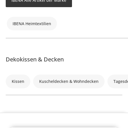
IBENA Alle Artikel der Marke
IBENA Heimtextilien
Dekokissen & Decken
Kissen
Kuscheldecken & Wohndecken
Tagesd