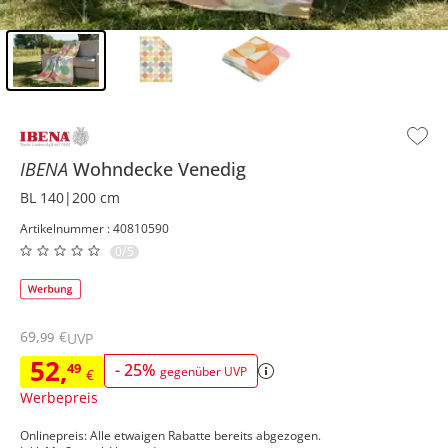
Inhalt der Seitenleiste überspringen - Zum Seitenende
IBENA
Wohndecke
Venedig
BL 140|200 cm
Artikelnummer : 40810590
0/5
69
,
€
99
UVP
52
,
49
-
25
%
gegenüber UVP
€
Werbepreis
Onlinepreis: Alle etwaigen Rabatte bereits abgezogen.