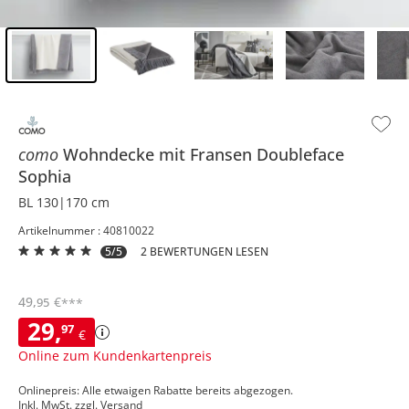
Inhalt der Seitenleiste überspringen - Zum Seitenende
como
Wohndecke mit Fransen
Doubleface
Sophia
BL 130|170 cm
Artikelnummer : 40810022
5/5
2 BEWERTUNGEN LESEN
49
,
€
95
***
29
,
97
€
Online zum Kundenkartenpreis
Onlinepreis: Alle etwaigen Rabatte bereits abgezogen.
Inkl. MwSt. zzgl.
Versand