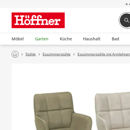
☀
Möbel
Garten
Küche
Haushalt
Bad
Stühle
Esszimmerstühle
Esszimmerstühle mit Armlehne