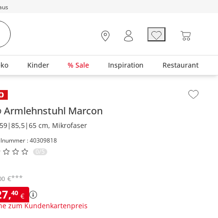
aus
eko
Kinder
% Sale
Inspiration
Restaurant
lt der Seitenleiste überspringen - Zum Seitenende
o
Armlehnstuhl
Marcon
59|85,5|65 cm, Mikrofaser
elnummer : 40309818
0/5
***
€
00
27
,
40
€
ne zum Kundenkartenpreis