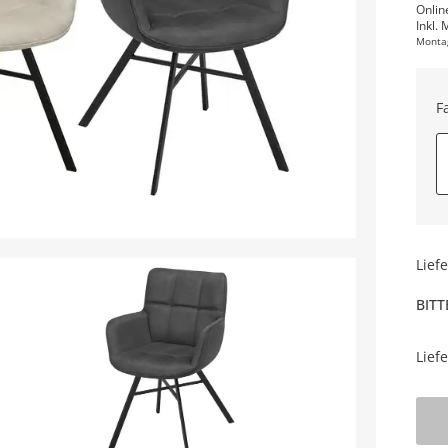
Onlin
Inkl. 
Monta
F
Lief
BITT
Lief