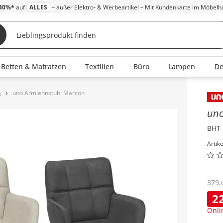
40%*
auf
ALLES
– außer Elektro- & Werbeartikel – Mit Kundenkarte im Möbelh
Betten & Matratzen
Textilien
Büro
Lampen
D
n
uno Armlehnstuhl Marcon
Inha
un
BHT 
Artik
379
,
2
Onli