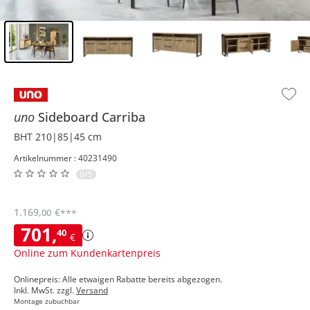
Inhalt der Seitenleiste überspringen - Zum Seitenende
uno
Sideboard
Carriba
BHT 210|85|45 cm
Artikelnummer : 40231490
0/5
1.169
,
€
00
***
701
,
40
€
Online zum Kundenkartenpreis
Onlinepreis: Alle etwaigen Rabatte bereits abgezogen.
Inkl. MwSt. zzgl.
Versand
Montage zubuchbar