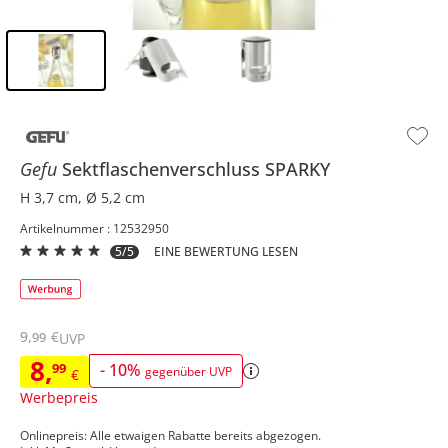
Inhalt der Seitenleiste überspringen - Zum Seitenende
Gefu
Sektflaschenverschluss
SPARKY
H 3,7 cm, Ø 5,2 cm
Artikelnummer : 12532950
5/5
EINE BEWERTUNG LESEN
9
,
€
99
UVP
8
,
99
-
10
%
gegenüber UVP
€
Werbepreis
Onlinepreis: Alle etwaigen Rabatte bereits abgezogen.