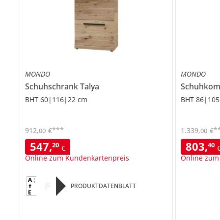
MONDO
MONDO
Schuhschrank
Talya
Schuhko
BHT 60|116|22 cm
BHT 86|105
***
*
912
,
€
1.339
,
€
00
00
547
,
803
,
20
40
€
Online zum Kundenkartenpreis
Online zum
F
PRODUKTDATENBLATT