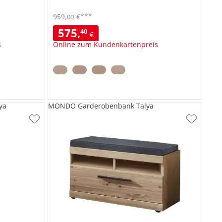
***
959
,
€
00
575
,
40
€
s
Online zum Kundenkartenpreis
ya
MONDO Garderobenbank Talya