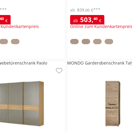
***
***
ab
839
,
€
00
503
,
40
40
€
ab
€
 Kundenkartenpreis
Online zum Kundenkartenprei
betürenschrank Paolo
MONDO Garderobenschrank Tal