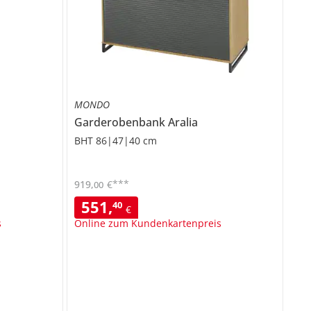
MONDO
Garderobenbank
Aralia
BHT 86|47|40 cm
***
919
,
€
00
551
,
40
€
s
Online zum Kundenkartenpreis