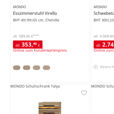
MONDO
MONDO
Esszimmerstuhl
Virello
Schwebet
BHT 49|99|65 cm, Chenille
BHT 300|23
***
ab
589
,
€
ab
4.569
,
00
00
353
,
2.7
40
ab
€
ab
Online zum Kundenkartenpreis
Online zum
Weitere V
MONDO Schuhschrank Talya
MONDO Schu