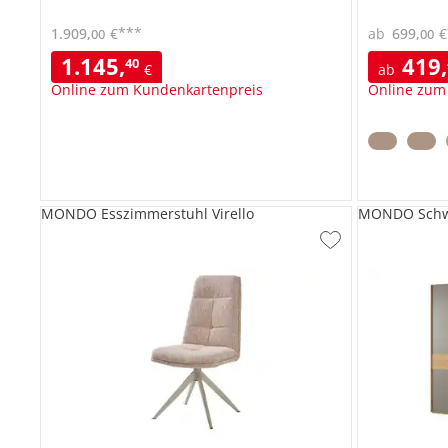
***
1.909
,
€
ab
699
,
€
00
00
1.145
,
419
,
40
€
ab
Online zum Kundenkartenpreis
Online zum
MONDO Esszimmerstuhl Virello
MONDO Schwe