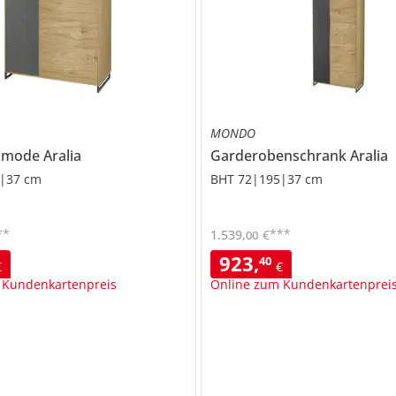
MONDO
mmode
Aralia
Garderobenschrank
Aralia
|37 cm
BHT 72|195|37 cm
**
***
1.539
,
€
00
923
,
40
€
€
 Kundenkartenpreis
Online zum Kundenkartenprei