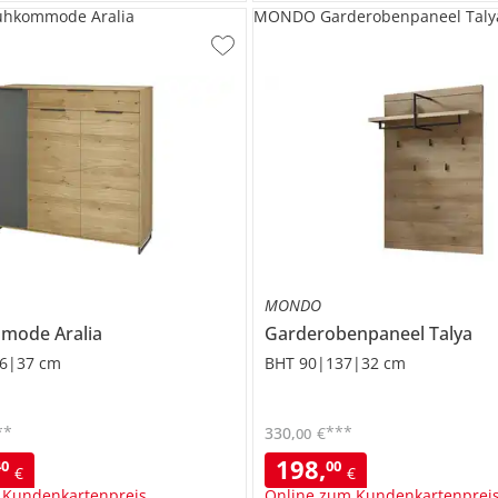
hkommode Aralia
MONDO Garderobenpaneel Taly
MONDO
mmode
Aralia
Garderobenpaneel
Talya
6|37 cm
BHT 90|137|32 cm
**
***
330
,
€
00
198
,
40
00
€
€
 Kundenkartenpreis
Online zum Kundenkartenprei