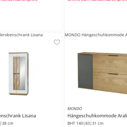
robenschrank Lisana
MONDO Hängeschuhkommode Ar
MONDO
enschrank
Lisana
Hängeschuhkommode
Aral
|38 cm
BHT 140|83|31 cm