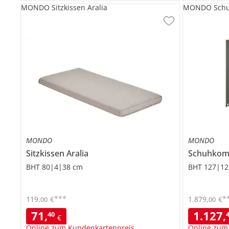
MONDO Sitzkissen Aralia
MONDO Schu
MONDO
MONDO
Sitzkissen
Aralia
Schuhko
BHT 80|4|38 cm
BHT 127|12
***
*
119
,
€
1.879
,
€
00
00
71
,
1.127
,
40
€
Online zum Kundenkartenpreis
Online zum