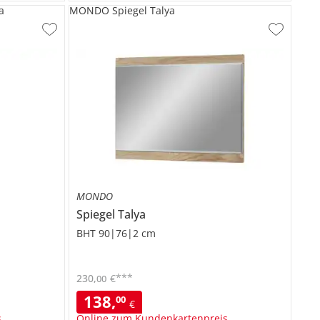
a
MONDO Spiegel Talya
MONDO
Spiegel
Talya
BHT 90|76|2 cm
***
230
,
€
00
138
,
00
€
s
Online zum Kundenkartenpreis