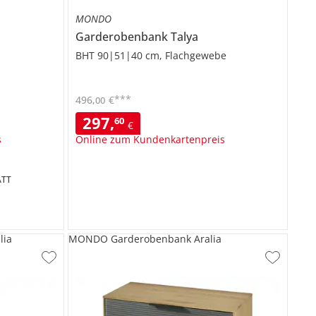
MONDO
Garderobenbank
Talya
BHT 90|51|40 cm, Flachgewebe
***
496
,
€
00
297
,
60
€
s
Online zum Kundenkartenpreis
TT
lia
MONDO Garderobenbank Aralia