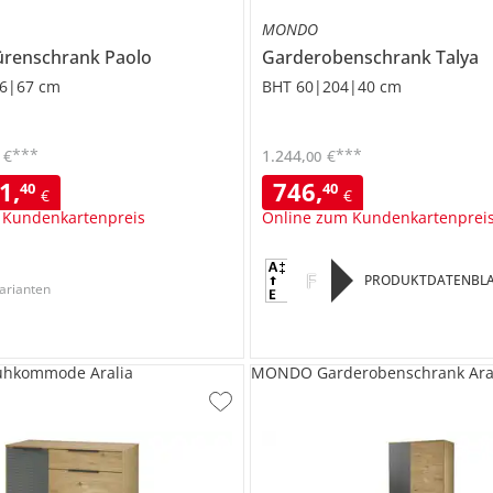
MONDO
ürenschrank
Paolo
Garderobenschrank
Talya
6|67 cm
BHT 60|204|40 cm
***
***
€
1.244
,
€
00
41
,
746
,
40
40
€
€
 Kundenkartenpreis
Online zum Kundenkartenprei
F
PRODUKTDATENBLA
arianten
hkommode Aralia
MONDO Garderobenschrank Ara