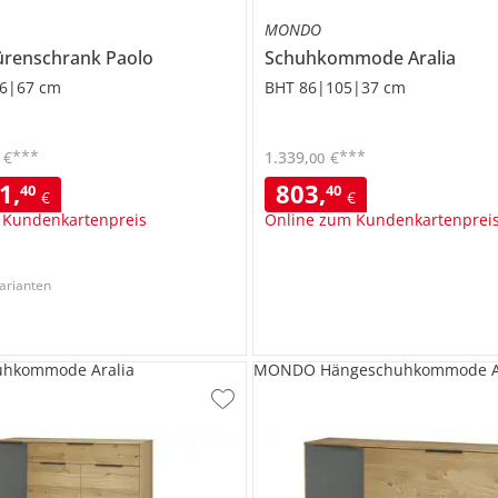
MONDO
ürenschrank
Paolo
Schuhkommode
Aralia
6|67 cm
BHT 86|105|37 cm
***
***
€
1.339
,
€
00
41
,
803
,
40
40
€
€
 Kundenkartenpreis
Online zum Kundenkartenprei
arianten
hkommode Aralia
MONDO Hängeschuhkommode Ar