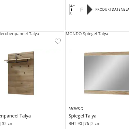
F
PRODUKTDATENBLA
robenpaneel Talya
MONDO Spiegel Talya
MONDO
enpaneel
Talya
Spiegel
Talya
|32 cm
BHT 90|76|2 cm