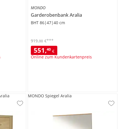
MONDO
Garderobenbank
Aralia
BHT 86|47|40 cm
***
919
,
€
00
551
,
40
€
s
Online zum Kundenkartenpreis
alia
MONDO Spiegel Aralia