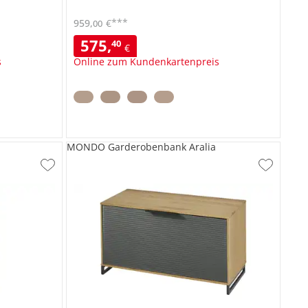
***
959
,
€
00
575
,
40
€
s
Online zum Kundenkartenpreis
MONDO Garderobenbank Aralia