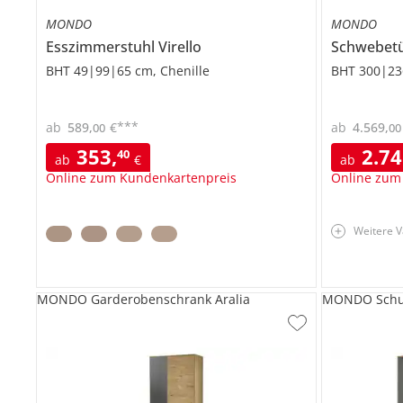
MONDO
MONDO
Esszimmerstuhl
Virello
Schwebet
BHT 49|99|65 cm, Chenille
BHT 300|23
***
ab
589
,
€
ab
4.569
,
00
00
353
,
2.7
40
ab
€
ab
Online zum Kundenkartenpreis
Online zum
Weitere V
MONDO Garderobenschrank Aralia
MONDO Schu