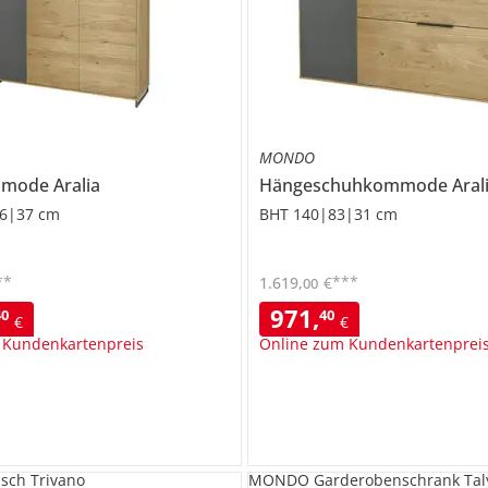
MONDO
mmode
Aralia
Hängeschuhkommode
Aral
6|37 cm
BHT 140|83|31 cm
**
***
1.619
,
€
00
971
,
40
40
€
€
 Kundenkartenpreis
Online zum Kundenkartenprei
sch Trivano
MONDO Garderobenschrank Tal