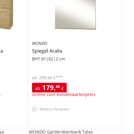
MONDO
ia
Spiegel
Aralia
BHT 81|82|2 cm
***
ab
299
,
€
00
179
,
40
ab
€
s
Online zum Kundenkartenpreis
Weitere Varianten
ya
MONDO Garderobenbank Talya