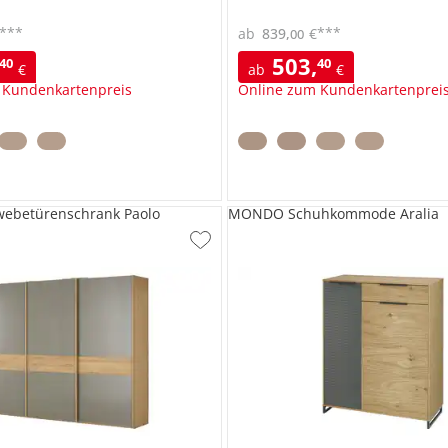
***
***
ab
839
,
€
00
503
,
40
40
€
ab
€
 Kundenkartenpreis
Online zum Kundenkartenprei
betürenschrank Paolo
MONDO Schuhkommode Aralia