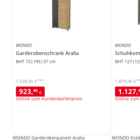
MONDO
MONDO
Garderobenschrank
Aralia
Schuhko
BHT 72|195|37 cm
BHT 127|12
***
*
1.539
,
€
1.879
,
€
00
00
923
,
1.127
,
40
€
Online zum Kundenkartenpreis
Online zum
MONDO Garderobenpaneel Aralia
MONDO Essti