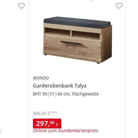
MONDO
Garderobenbank
Talya
BHT 90|51|40 cm, Flachgewebe
***
496
,
€
00
297
,
60
€
s
Online zum Kundenkartenpreis