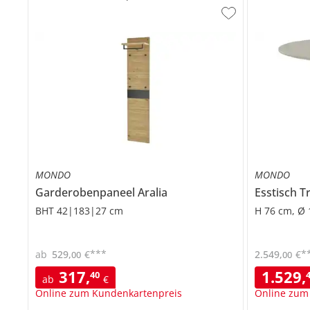
MONDO
MONDO
Garderobenpaneel
Aralia
Esstisch
T
BHT 42|183|27 cm
H 76 cm, Ø
***
*
ab
529
,
€
2.549
,
€
00
00
317
,
1.529
,
40
ab
€
Online zum Kundenkartenpreis
Online zum