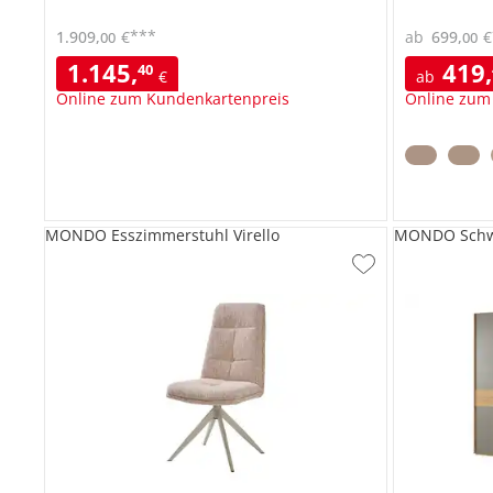
***
1.909
,
€
ab
699
,
€
00
00
1.145
,
419
,
40
€
ab
Online zum Kundenkartenpreis
Online zum
MONDO Esszimmerstuhl Virello
MONDO Schwe