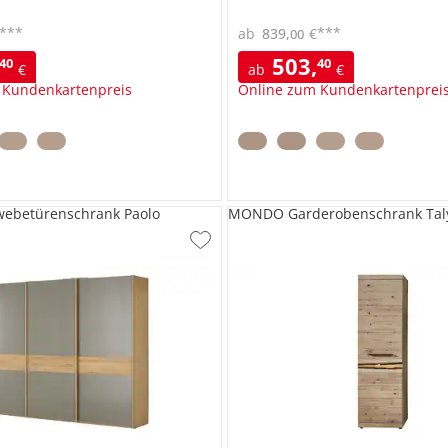
***
***
ab
839
,
€
00
503
,
40
40
€
ab
€
 Kundenkartenpreis
Online zum Kundenkartenprei
betürenschrank Paolo
MONDO Garderobenschrank Tal