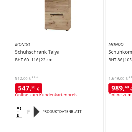
MONDO
MONDO
Schuhschrank
Talya
Schuhko
BHT 60|116|22 cm
BHT 86|105
***
*
912
,
€
1.649
,
€
00
00
547
,
989
,
20
40
€
Online zum Kundenkartenpreis
Online zum
F
PRODUKTDATENBLATT