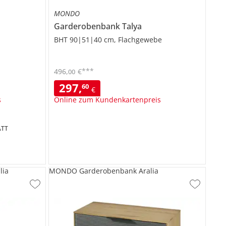
MONDO
Garderobenbank
Talya
BHT 90|51|40 cm, Flachgewebe
***
496
,
€
00
297
,
60
€
s
Online zum Kundenkartenpreis
TT
lia
MONDO Garderobenbank Aralia