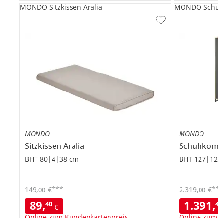
MONDO Sitzkissen Aralia
MONDO Schu
MONDO
MONDO
Sitzkissen
Aralia
Schuhko
BHT 80|4|38 cm
BHT 127|12
***
*
149
,
€
2.319
,
€
00
00
89
,
1.391
,
40
€
Online zum Kundenkartenpreis
Online zum