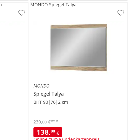
a
MONDO Spiegel Talya
MONDO
Spiegel
Talya
BHT 90|76|2 cm
***
230
,
€
00
138
,
00
€
s
Online zum Kundenkartenpreis