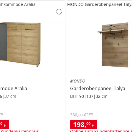
hkommode Aralia
MONDO Garderobenpaneel Taly
MONDO
mmode
Aralia
Garderobenpaneel
Talya
6|37 cm
BHT 90|137|32 cm
**
***
330
,
€
00
198
,
40
00
€
€
 Kundenkartenpreis
Online zum Kundenkartenprei