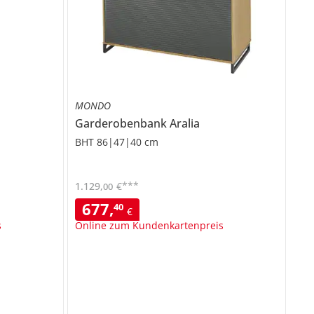
MONDO
Garderobenbank
Aralia
BHT 86|47|40 cm
***
1.129
,
€
00
677
,
40
€
s
Online zum Kundenkartenpreis