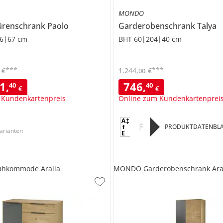
MONDO
ürenschrank
Paolo
Garderobenschrank
Talya
6|67 cm
BHT 60|204|40 cm
***
***
€
1.244
,
€
00
41
,
746
,
40
40
€
€
 Kundenkartenpreis
Online zum Kundenkartenprei
F
PRODUKTDATENBLA
arianten
hkommode Aralia
MONDO Garderobenschrank Ara