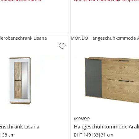
robenschrank Lisana
MONDO Hängeschuhkommode Ar
MONDO
enschrank
Lisana
Hängeschuhkommode
Aral
|38 cm
BHT 140|83|31 cm