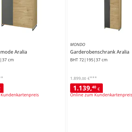
MONDO
mmode
Aralia
Garderobenschrank
Aralia
|37 cm
BHT 72|195|37 cm
**
***
1.899
,
€
00
1.139
,
40
€
€
 Kundenkartenpreis
Online zum Kundenkartenprei