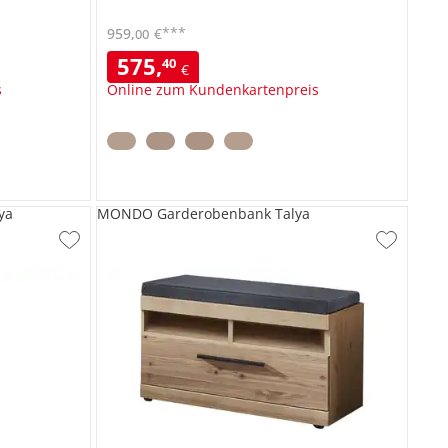
***
959
,
€
00
575
,
40
€
s
Online zum Kundenkartenpreis
ya
MONDO Garderobenbank Talya