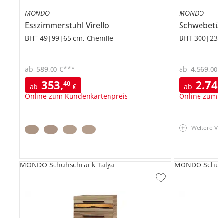
MONDO
MONDO
Esszimmerstuhl
Virello
Schwebet
BHT 49|99|65 cm, Chenille
BHT 300|23
***
ab
589
,
€
ab
4.569
,
00
00
353
,
2.7
40
ab
€
ab
Online zum Kundenkartenpreis
Online zum
Weitere V
MONDO Schuhschrank Talya
MONDO Schu