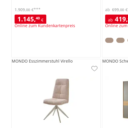
***
1.909
,
€
ab
699
,
€
00
00
1.145
,
419
,
40
€
ab
Online zum Kundenkartenpreis
Online zum
MONDO Esszimmerstuhl Virello
MONDO Schwe