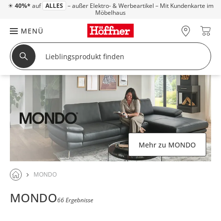
☀
40%*
auf
ALLES
– außer Elektro- & Werbeartikel – Mit Kundenkarte im
Möbelhaus
MENÜ
Mehr zu MONDO
MONDO
MONDO
66 Ergebnisse