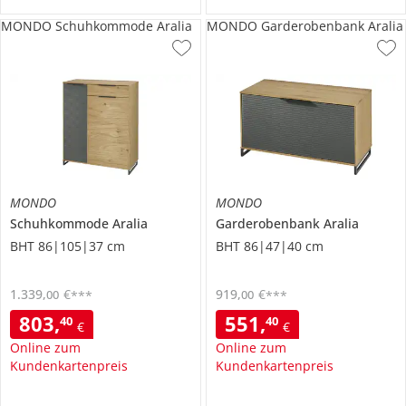
MONDO Schuhkommode Aralia
MONDO Garderobenbank Aralia
MONDO
MONDO
Schuhkommode
Aralia
Garderobenbank
Aralia
BHT 86|105|37 cm
BHT 86|47|40 cm
1.339
,
€
919
,
€
00
00
***
***
803
,
551
,
40
40
€
€
Online zum
Online zum
Kundenkartenpreis
Kundenkartenpreis