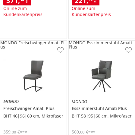
371
,
221
,
€
€
Online zum
Online zum
Kundenkartenpreis
Kundenkartenpreis
MONDO Freischwinger Amati Pl
MONDO Esszimmerstuhl Amati
us
Plus
MONDO
MONDO
Freischwinger
Amati Plus
Esszimmerstuhl
Amati Plus
BHT 46|96|60 cm, Mikrofaser
BHT 58|95|60 cm, Mikrofaser
359
,
€
569
,
€
00
00
***
***