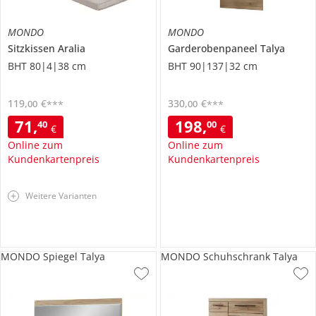
MONDO
MONDO
Sitzkissen
Aralia
Garderobenpaneel
Talya
BHT 80|4|38 cm
BHT 90|137|32 cm
119
,
€
330
,
€
00
00
***
***
71
,
198
,
40
00
€
€
Online zum
Online zum
Kundenkartenpreis
Kundenkartenpreis
Weitere Varianten
MONDO Spiegel Talya
MONDO Schuhschrank Talya