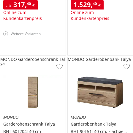
317
,
1.529
,
40
40
ab
€
€
Online zum
Online zum
Kundenkartenpreis
Kundenkartenpreis
Weitere Varianten
MONDO Garderobenschrank Tal
MONDO Garderobenbank Talya
ya
MONDO
MONDO
Garderobenschrank
Talya
Garderobenbank
Talya
BHT 60|204|40 cm
BHT 90|51|40 cm, Flachgewebe