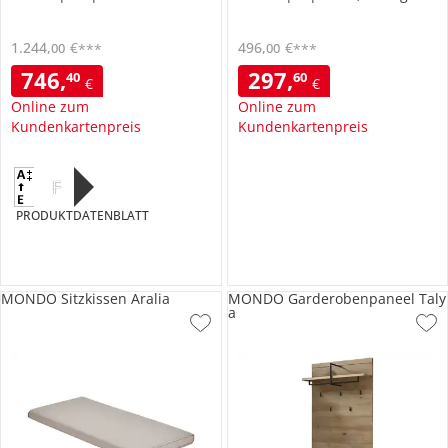
1.244
,
€
496
,
€
00
00
***
***
746
,
297
,
40
60
€
€
Online zum
Online zum
Kundenkartenpreis
Kundenkartenpreis
F
PRODUKTDATENBLATT
MONDO Sitzkissen Aralia
MONDO Garderobenpaneel Taly
a