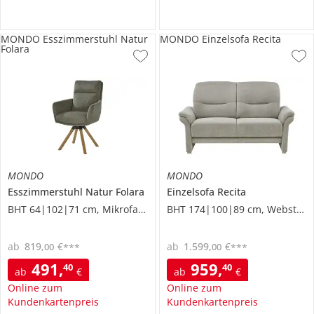
MONDO Esszimmerstuhl Natur
MONDO Einzelsofa Recita
Folara
MONDO
MONDO
Esszimmerstuhl
Natur Folara
Einzelsofa
Recita
BHT 64|102|71 cm, Mikrofaser
BHT 174|100|89 cm, Webstoff
ab
819
,
€
ab
1.599
,
€
00
00
***
***
491
,
959
,
40
40
ab
€
ab
€
Online zum
Online zum
Kundenkartenpreis
Kundenkartenpreis