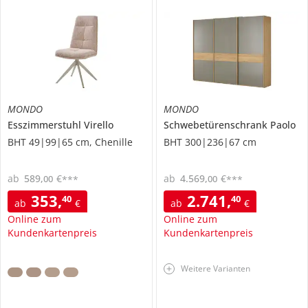
MONDO
MONDO
Esszimmerstuhl
Virello
Schwebetürenschrank
Paolo
BHT 49|99|65 cm, Chenille
BHT 300|236|67 cm
ab
589
,
€
ab
4.569
,
€
00
00
***
***
353
,
2.741
,
40
40
ab
€
ab
€
Online zum
Online zum
Kundenkartenpreis
Kundenkartenpreis
Weitere Varianten