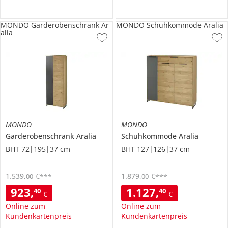
MONDO Garderobenschrank Ar
MONDO Schuhkommode Aralia
alia
MONDO
MONDO
Garderobenschrank
Aralia
Schuhkommode
Aralia
BHT 72|195|37 cm
BHT 127|126|37 cm
1.539
,
€
1.879
,
€
00
00
***
***
923
,
1.127
,
40
40
€
€
Online zum
Online zum
Kundenkartenpreis
Kundenkartenpreis