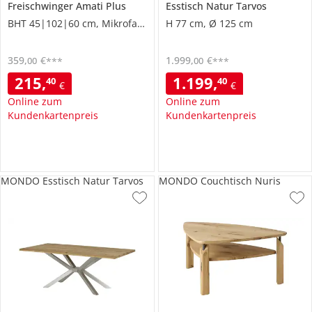
Freischwinger
Amati Plus
Esstisch
Natur Tarvos
BHT 45|102|60 cm, Mikrofaser
H 77 cm, Ø 125 cm
359
,
€
1.999
,
€
00
00
***
***
215
,
1.199
,
40
40
€
€
Online zum
Online zum
Kundenkartenpreis
Kundenkartenpreis
MONDO Esstisch Natur Tarvos
MONDO Couchtisch Nuris