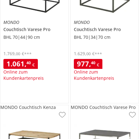
MONDO
MONDO
Couchtisch
Varese Pro
Couchtisch
Varese Pro
BHL 70|44|90 cm
BHL 70|34|70 cm
1.769
,
€
1.629
,
€
00
00
***
***
1.061
,
977
,
40
40
€
€
Online zum
Online zum
Kundenkartenpreis
Kundenkartenpreis
MONDO Couchtisch Kenza
MONDO Couchtisch Varese Pro