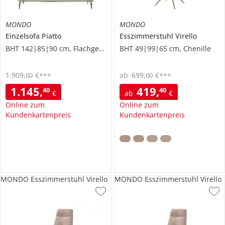
MONDO
MONDO
Einzelsofa
Piatto
Esszimmerstuhl
Virello
BHT 142|85|90 cm, Flachgewebe
BHT 49|99|65 cm, Chenille
1.909
,
€
ab
699
,
€
00
00
***
***
1.145
,
419
,
40
40
€
ab
€
Online zum
Online zum
Kundenkartenpreis
Kundenkartenpreis
MONDO Esszimmerstuhl Virello
MONDO Esszimmerstuhl Virello