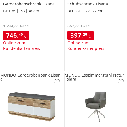
Garderobenschrank
Lisana
Schuhschrank
Lisana
BHT 85|197|38 cm
BHT 61|127|22 cm
1.244
,
€
662
,
€
00
00
***
***
746
,
397
,
40
20
€
€
Online zum
Online zum
Kundenkartenpreis
Kundenkartenpreis
MONDO Garderobenbank Lisan
MONDO Esszimmerstuhl Natur
a
Folara