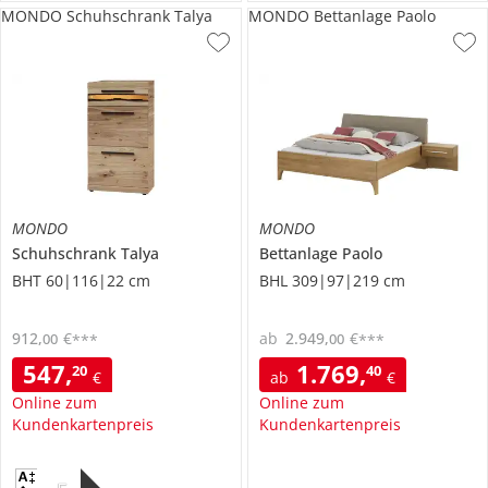
MONDO Schuhschrank Talya
MONDO Bettanlage Paolo
MONDO
MONDO
Schuhschrank
Talya
Bettanlage
Paolo
BHT 60|116|22 cm
BHL 309|97|219 cm
912
,
€
ab
2.949
,
€
00
00
***
***
547
,
1.769
,
20
40
€
ab
€
Online zum
Online zum
Kundenkartenpreis
Kundenkartenpreis