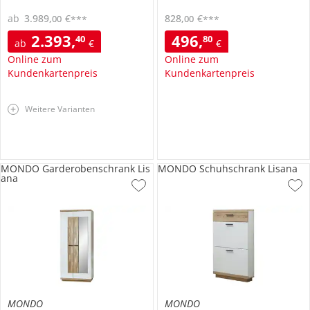
ab
3.989
,
€
828
,
€
00
00
***
***
2.393
,
496
,
40
80
ab
€
€
Online zum
Online zum
Kundenkartenpreis
Kundenkartenpreis
Weitere Varianten
MONDO Garderobenschrank Lis
MONDO Schuhschrank Lisana
ana
MONDO
MONDO