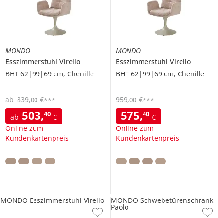
MONDO
MONDO
Esszimmerstuhl
Virello
Esszimmerstuhl
Virello
BHT 62|99|69 cm, Chenille
BHT 62|99|69 cm, Chenille
ab
839
,
€
959
,
€
00
00
***
***
503
,
575
,
40
40
ab
€
€
Online zum
Online zum
Kundenkartenpreis
Kundenkartenpreis
MONDO Esszimmerstuhl Virello
MONDO Schwebetürenschrank
Paolo