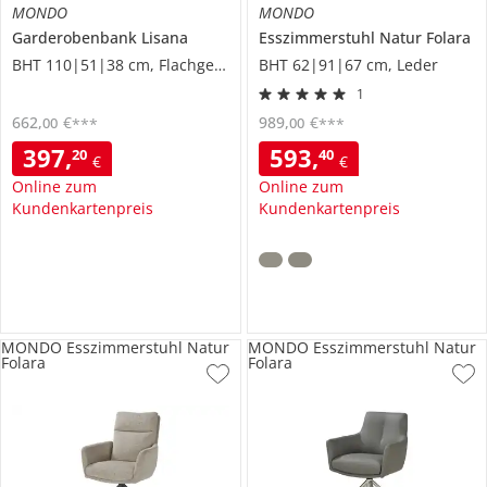
MONDO
MONDO
Garderobenbank
Lisana
Esszimmerstuhl
Natur Folara
BHT 110|51|38 cm, Flachgewebe
BHT 62|91|67 cm, Leder
1
662
,
€
989
,
€
00
00
***
***
397
,
593
,
20
40
€
€
Online zum
Online zum
Kundenkartenpreis
Kundenkartenpreis
MONDO Esszimmerstuhl Natur
MONDO Esszimmerstuhl Natur
Folara
Folara