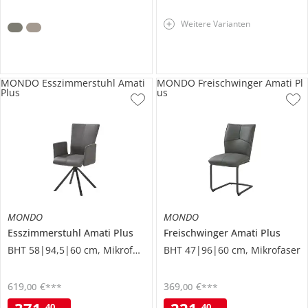
Weitere Varianten
MONDO Esszimmerstuhl Amati
MONDO Freischwinger Amati Pl
Plus
us
MONDO
MONDO
Esszimmerstuhl
Amati Plus
Freischwinger
Amati Plus
BHT 58|94,5|60 cm, Mikrofaser
BHT 47|96|60 cm, Mikrofaser
619
,
€
369
,
€
00
00
***
***
40
40