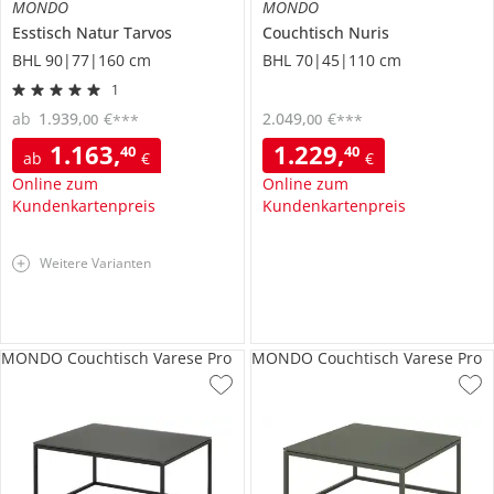
MONDO
MONDO
Esstisch
Natur Tarvos
Couchtisch
Nuris
BHL 90|77|160 cm
BHL 70|45|110 cm
1
ab
1.939
,
€
2.049
,
€
00
00
***
***
1.163
,
1.229
,
40
40
ab
€
€
Online zum
Online zum
Kundenkartenpreis
Kundenkartenpreis
Weitere Varianten
MONDO Couchtisch Varese Pro
MONDO Couchtisch Varese Pro