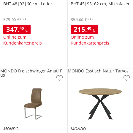
BHT 48|92|60 cm, Leder
BHT 45|93|62 cm, Mikrofaser
579
,
€
359
,
€
00
00
***
***
347
,
215
,
40
40
€
€
Online zum
Online zum
Kundenkartenpreis
Kundenkartenpreis
MONDO Freischwinger Amati Pl
MONDO Esstisch Natur Tarvos
us
MONDO
MONDO