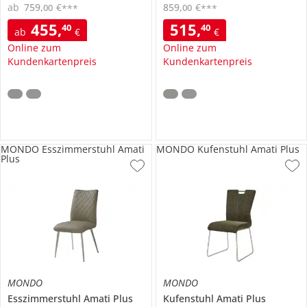
ab
759
,
€
859
,
€
00
00
***
***
455
,
515
,
40
40
ab
€
€
Online zum
Online zum
Kundenkartenpreis
Kundenkartenpreis
MONDO Esszimmerstuhl Amati
MONDO Kufenstuhl Amati Plus
Plus
MONDO
MONDO
Esszimmerstuhl
Amati Plus
Kufenstuhl
Amati Plus