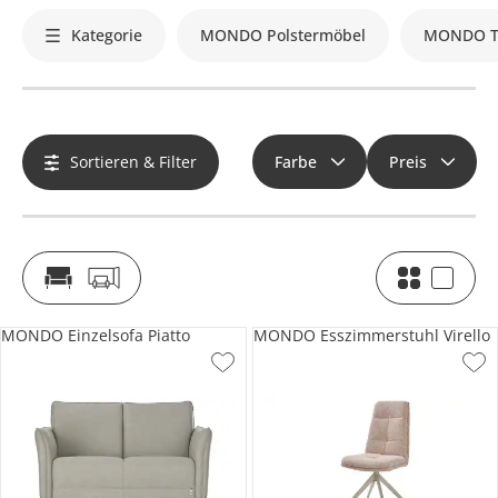
Kategorie
MONDO Polstermöbel
MONDO T
Sortieren & Filter
Farbe
Preis
MONDO Einzelsofa Piatto
MONDO Esszimmerstuhl Virello