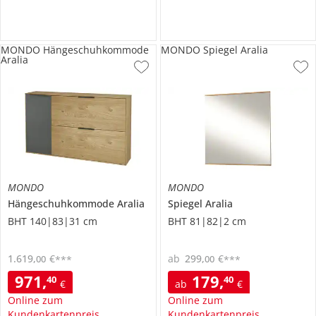
MONDO Hängeschuhkommode
MONDO Spiegel Aralia
Aralia
MONDO
MONDO
Hängeschuhkommode
Aralia
Spiegel
Aralia
BHT 140|83|31 cm
BHT 81|82|2 cm
1.619
,
€
ab
299
,
€
00
00
***
***
971
,
179
,
40
40
€
ab
€
Online zum
Online zum
Kundenkartenpreis
Kundenkartenpreis