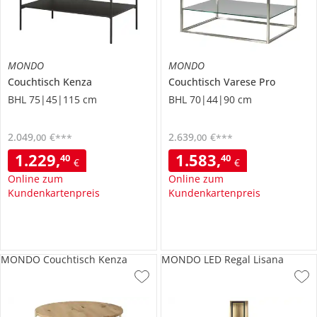
MONDO
MONDO
Couchtisch
Kenza
Couchtisch
Varese Pro
BHL 75|45|115 cm
BHL 70|44|90 cm
2.049
,
€
2.639
,
€
00
00
***
***
1.229
,
1.583
,
40
40
€
€
Online zum
Online zum
Kundenkartenpreis
Kundenkartenpreis
MONDO Couchtisch Kenza
MONDO LED Regal Lisana