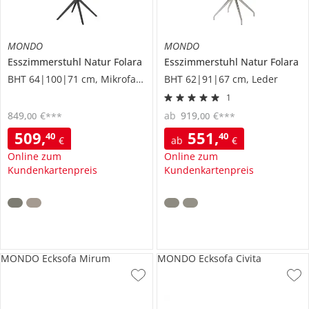
MONDO
MONDO
Esszimmerstuhl
Natur Folara
Esszimmerstuhl
Natur Folara
BHT 64|100|71 cm, Mikrofaser
BHT 62|91|67 cm, Leder
1
849
,
€
ab
919
,
€
00
00
***
***
509
,
551
,
40
40
€
ab
€
Online zum
Online zum
Kundenkartenpreis
Kundenkartenpreis
MONDO Ecksofa Mirum
MONDO Ecksofa Civita