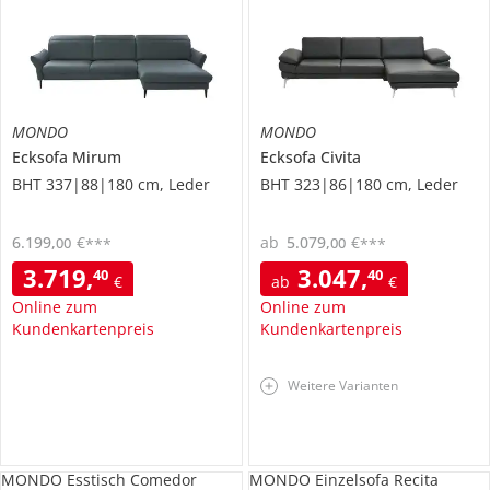
MONDO
MONDO
Ecksofa
Mirum
Ecksofa
Civita
BHT 337|88|180 cm, Leder
BHT 323|86|180 cm, Leder
6.199
,
€
ab
5.079
,
€
00
00
***
***
3.719
,
3.047
,
40
40
€
ab
€
Online zum
Online zum
Kundenkartenpreis
Kundenkartenpreis
Weitere Varianten
MONDO Esstisch Comedor
MONDO Einzelsofa Recita