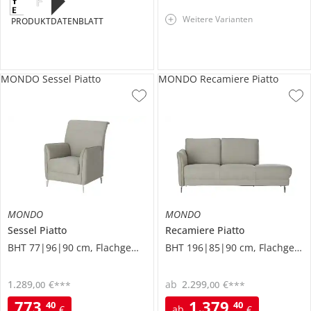
F
Weitere Varianten
PRODUKTDATENBLATT
MONDO Sessel Piatto
MONDO Recamiere Piatto
MONDO
MONDO
Sessel
Piatto
Recamiere
Piatto
BHT 77|96|90 cm, Flachgewebe
BHT 196|85|90 cm, Flachgewebe
1.289
,
€
ab
2.299
,
€
00
00
***
***
773
,
1.379
,
40
40
€
ab
€