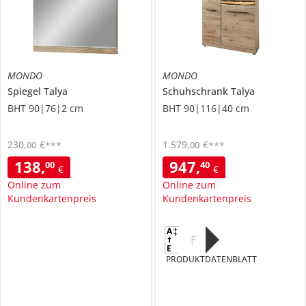
MONDO
MONDO
Spiegel
Talya
Schuhschrank
Talya
BHT 90|76|2 cm
BHT 90|116|40 cm
230
,
€
1.579
,
€
00
00
***
***
138
,
947
,
00
40
€
€
Online zum
Online zum
Kundenkartenpreis
Kundenkartenpreis
F
PRODUKTDATENBLATT