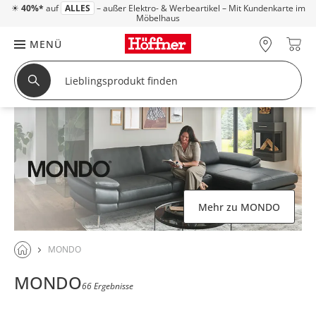
☀
40%*
auf
ALLES
– außer Elektro- & Werbeartikel – Mit Kundenkarte im
Möbelhaus
MENÜ
Mehr zu MONDO
MONDO
MONDO
66 Ergebnisse