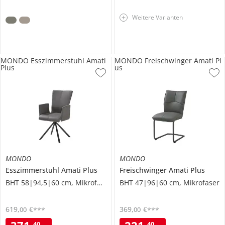
Weitere Varianten
MONDO Esszimmerstuhl Amati
MONDO Freischwinger Amati Pl
Plus
us
MONDO
MONDO
Esszimmerstuhl
Amati Plus
Freischwinger
Amati Plus
BHT 58|94,5|60 cm, Mikrofaser
BHT 47|96|60 cm, Mikrofaser
619
,
€
369
,
€
00
00
***
***
40
40