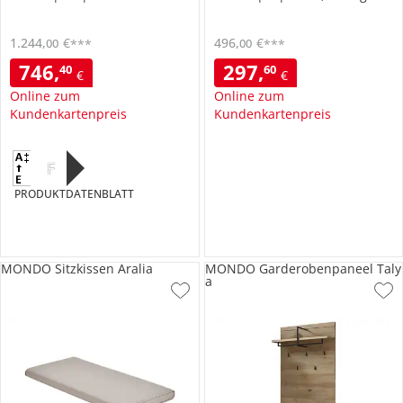
1.244
,
€
496
,
€
00
00
***
***
746
,
297
,
40
60
€
€
Online zum
Online zum
Kundenkartenpreis
Kundenkartenpreis
F
PRODUKTDATENBLATT
MONDO Sitzkissen Aralia
MONDO Garderobenpaneel Taly
a