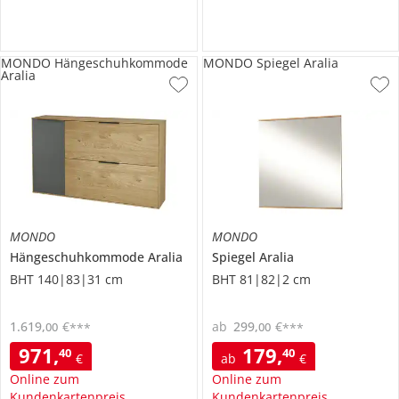
MONDO Hängeschuhkommode
MONDO Spiegel Aralia
Aralia
MONDO
MONDO
Hängeschuhkommode
Aralia
Spiegel
Aralia
BHT 140|83|31 cm
BHT 81|82|2 cm
1.619
,
€
ab
299
,
€
00
00
***
***
971
,
179
,
40
40
€
ab
€
Online zum
Online zum
Kundenkartenpreis
Kundenkartenpreis