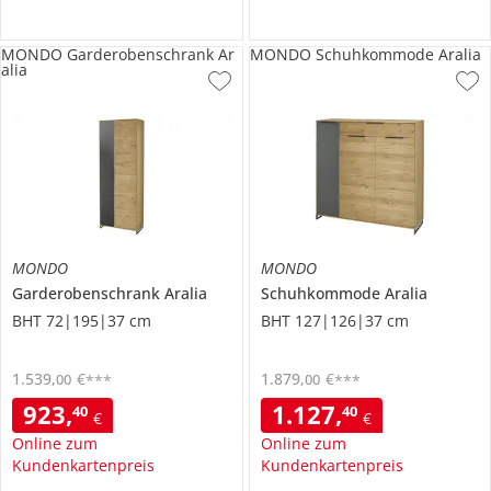
MONDO Garderobenschrank Ar
MONDO Schuhkommode Aralia
alia
MONDO
MONDO
Garderobenschrank
Aralia
Schuhkommode
Aralia
BHT 72|195|37 cm
BHT 127|126|37 cm
1.539
,
€
1.879
,
€
00
00
***
***
923
,
1.127
,
40
40
€
€
Online zum
Online zum
Kundenkartenpreis
Kundenkartenpreis