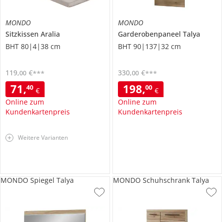
MONDO
MONDO
Sitzkissen
Aralia
Garderobenpaneel
Talya
BHT 80|4|38 cm
BHT 90|137|32 cm
119
,
€
330
,
€
00
00
***
***
71
,
198
,
40
00
€
€
Online zum
Online zum
Kundenkartenpreis
Kundenkartenpreis
Weitere Varianten
MONDO Spiegel Talya
MONDO Schuhschrank Talya