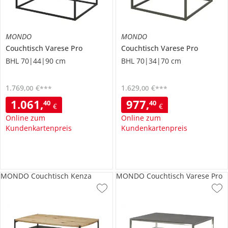
MONDO
MONDO
Couchtisch
Varese Pro
Couchtisch
Varese Pro
BHL 70|44|90 cm
BHL 70|34|70 cm
1.769
,
€
1.629
,
€
00
00
***
***
1.061
,
977
,
40
40
€
€
Online zum
Online zum
Kundenkartenpreis
Kundenkartenpreis
MONDO Couchtisch Kenza
MONDO Couchtisch Varese Pro