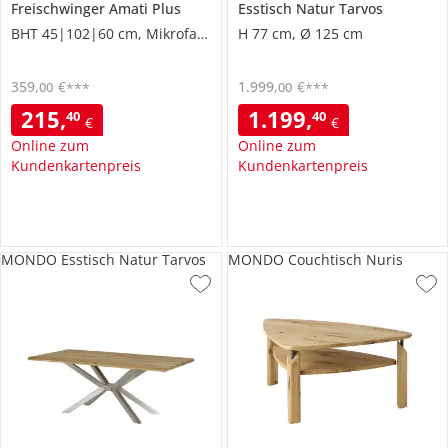
Freischwinger
Amati Plus
Esstisch
Natur Tarvos
BHT 45|102|60 cm, Mikrofaser
H 77 cm, Ø 125 cm
359
,
€
1.999
,
€
00
00
***
***
215
,
1.199
,
40
40
€
€
Online zum
Online zum
Kundenkartenpreis
Kundenkartenpreis
MONDO Esstisch Natur Tarvos
MONDO Couchtisch Nuris