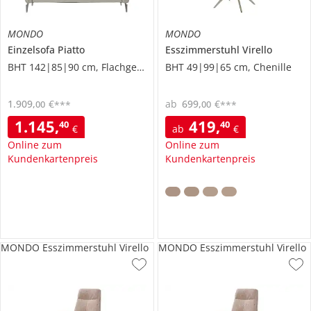
MONDO
MONDO
Einzelsofa
Piatto
Esszimmerstuhl
Virello
BHT 142|85|90 cm, Flachgewebe
BHT 49|99|65 cm, Chenille
1.909
,
€
ab
699
,
€
00
00
***
***
1.145
,
419
,
40
40
€
ab
€
Online zum
Online zum
Kundenkartenpreis
Kundenkartenpreis
MONDO Esszimmerstuhl Virello
MONDO Esszimmerstuhl Virello