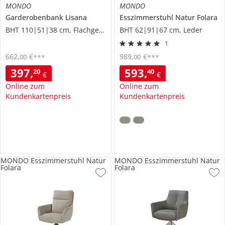
MONDO
MONDO
Garderobenbank
Lisana
Esszimmerstuhl
Natur Folara
BHT 110|51|38 cm, Flachgewebe
BHT 62|91|67 cm, Leder
1
662
,
€
989
,
€
00
00
***
***
397
,
593
,
20
40
€
€
Online zum
Online zum
Kundenkartenpreis
Kundenkartenpreis
MONDO Esszimmerstuhl Natur
MONDO Esszimmerstuhl Natur
Folara
Folara