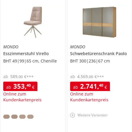
MONDO
MONDO
Esszimmerstuhl
Virello
Schwebetürenschrank
Paolo
BHT 49|99|65 cm, Chenille
BHT 300|236|67 cm
ab
589
,
€
ab
4.569
,
€
00
00
***
***
353
,
2.741
,
40
40
ab
€
ab
€
Online zum
Online zum
Kundenkartenpreis
Kundenkartenpreis
Weitere Varianten