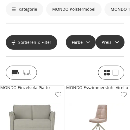
Kategorie
MONDO Polstermöbel
MONDO T
Sortieren & Filter
Farbe
Preis
MONDO Einzelsofa Piatto
MONDO Esszimmerstuhl Virello