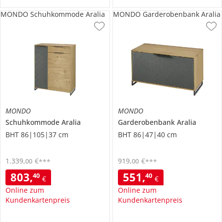
MONDO Schuhkommode Aralia
MONDO Garderobenbank Aralia
MONDO
MONDO
Schuhkommode
Aralia
Garderobenbank
Aralia
BHT 86|105|37 cm
BHT 86|47|40 cm
1.339
,
€
919
,
€
00
00
***
***
803
,
551
,
40
40
€
€
Online zum
Online zum
Kundenkartenpreis
Kundenkartenpreis