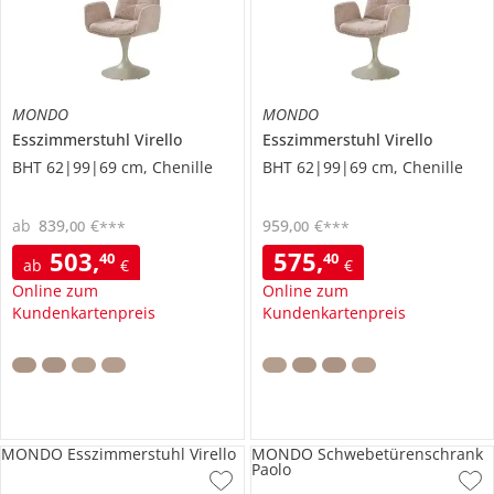
MONDO
MONDO
Esszimmerstuhl
Virello
Esszimmerstuhl
Virello
BHT 62|99|69 cm, Chenille
BHT 62|99|69 cm, Chenille
ab
839
,
€
959
,
€
00
00
***
***
503
,
575
,
40
40
ab
€
€
Online zum
Online zum
Kundenkartenpreis
Kundenkartenpreis
MONDO Esszimmerstuhl Virello
MONDO Schwebetürenschrank
Paolo