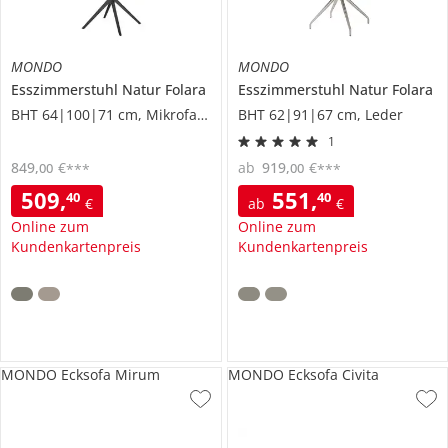
MONDO
MONDO
Esszimmerstuhl
Natur Folara
Esszimmerstuhl
Natur Folara
BHT 64|100|71 cm, Mikrofaser
BHT 62|91|67 cm, Leder
1
849
,
€
ab
919
,
€
00
00
***
***
509
,
551
,
40
40
€
ab
€
Online zum
Online zum
Kundenkartenpreis
Kundenkartenpreis
MONDO Ecksofa Mirum
MONDO Ecksofa Civita