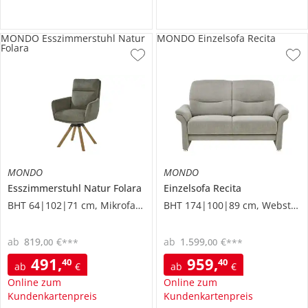
MONDO Esszimmerstuhl Natur
MONDO Einzelsofa Recita
Folara
MONDO
MONDO
Esszimmerstuhl
Natur Folara
Einzelsofa
Recita
BHT 64|102|71 cm, Mikrofaser
BHT 174|100|89 cm, Webstoff
ab
819
,
€
ab
1.599
,
€
00
00
***
***
491
,
959
,
40
40
ab
€
ab
€
Online zum
Online zum
Kundenkartenpreis
Kundenkartenpreis