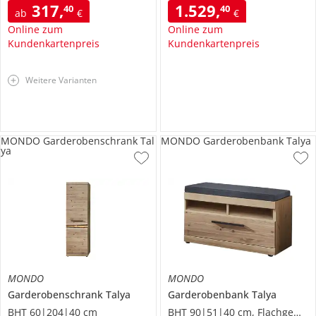
317
,
1.529
,
40
40
ab
€
€
Online zum
Online zum
Kundenkartenpreis
Kundenkartenpreis
Weitere Varianten
MONDO Garderobenschrank Tal
MONDO Garderobenbank Talya
ya
MONDO
MONDO
Garderobenschrank
Talya
Garderobenbank
Talya
BHT 60|204|40 cm
BHT 90|51|40 cm, Flachgewebe