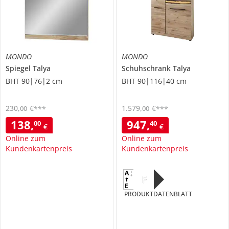
MONDO
MONDO
Spiegel
Talya
Schuhschrank
Talya
BHT 90|76|2 cm
BHT 90|116|40 cm
230
,
€
1.579
,
€
00
00
***
***
138
,
947
,
00
40
€
€
Online zum
Online zum
Kundenkartenpreis
Kundenkartenpreis
F
PRODUKTDATENBLATT