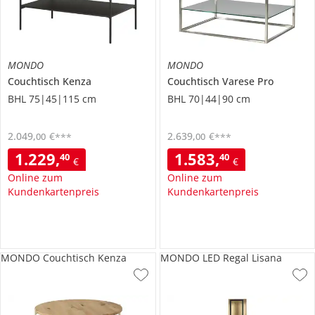
MONDO
MONDO
Couchtisch
Kenza
Couchtisch
Varese Pro
BHL 75|45|115 cm
BHL 70|44|90 cm
2.049
,
€
2.639
,
€
00
00
***
***
1.229
,
1.583
,
40
40
€
€
Online zum
Online zum
Kundenkartenpreis
Kundenkartenpreis
MONDO Couchtisch Kenza
MONDO LED Regal Lisana