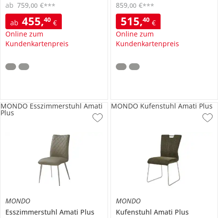
ab
759
,
€
859
,
€
00
00
***
***
455
,
515
,
40
40
ab
€
€
Online zum
Online zum
Kundenkartenpreis
Kundenkartenpreis
MONDO Esszimmerstuhl Amati
MONDO Kufenstuhl Amati Plus
Plus
MONDO
MONDO
Esszimmerstuhl
Amati Plus
Kufenstuhl
Amati Plus