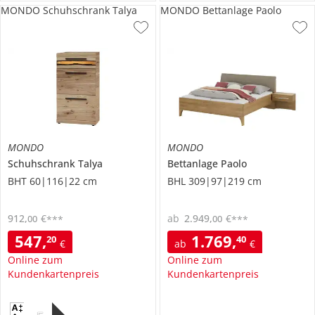
MONDO Schuhschrank Talya
MONDO Bettanlage Paolo
MONDO
MONDO
Schuhschrank
Talya
Bettanlage
Paolo
BHT 60|116|22 cm
BHL 309|97|219 cm
912
,
€
ab
2.949
,
€
00
00
***
***
547
,
1.769
,
20
40
€
ab
€
Online zum
Online zum
Kundenkartenpreis
Kundenkartenpreis