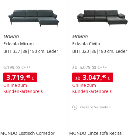
MONDO
MONDO
Ecksofa
Mirum
Ecksofa
Civita
BHT 337|88|180 cm, Leder
BHT 323|86|180 cm, Leder
6.199
,
€
ab
5.079
,
€
00
00
***
***
3.719
,
3.047
,
40
40
€
ab
€
Online zum
Online zum
Kundenkartenpreis
Kundenkartenpreis
Weitere Varianten
MONDO Esstisch Comedor
MONDO Einzelsofa Recita