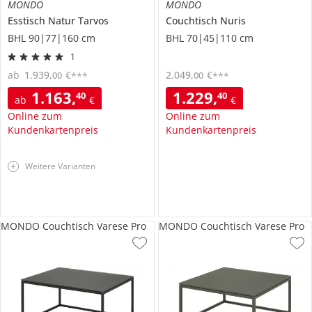
MONDO
MONDO
Esstisch
Natur Tarvos
Couchtisch
Nuris
BHL 90|77|160 cm
BHL 70|45|110 cm
1
ab
1.939
,
€
2.049
,
€
00
00
***
***
1.163
,
1.229
,
40
40
ab
€
€
Online zum
Online zum
Kundenkartenpreis
Kundenkartenpreis
Weitere Varianten
MONDO Couchtisch Varese Pro
MONDO Couchtisch Varese Pro