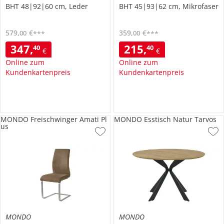
BHT 48|92|60 cm, Leder
BHT 45|93|62 cm, Mikrofaser
579
,
€
359
,
€
00
00
***
***
347
,
215
,
40
40
€
€
Online zum
Online zum
Kundenkartenpreis
Kundenkartenpreis
MONDO Freischwinger Amati Pl
MONDO Esstisch Natur Tarvos
us
MONDO
MONDO