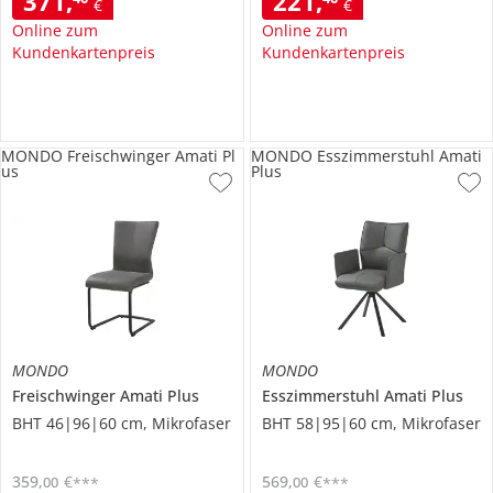
371
,
221
,
€
€
Online zum
Online zum
Kundenkartenpreis
Kundenkartenpreis
MONDO Freischwinger Amati Pl
MONDO Esszimmerstuhl Amati
us
Plus
MONDO
MONDO
Freischwinger
Amati Plus
Esszimmerstuhl
Amati Plus
BHT 46|96|60 cm, Mikrofaser
BHT 58|95|60 cm, Mikrofaser
359
,
€
569
,
€
00
00
***
***