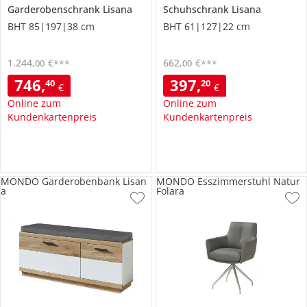
Garderobenschrank
Lisana
Schuhschrank
Lisana
BHT 85|197|38 cm
BHT 61|127|22 cm
1.244
,
€
662
,
€
00
00
***
***
746
,
397
,
40
20
€
€
Online zum
Online zum
Kundenkartenpreis
Kundenkartenpreis
MONDO Garderobenbank Lisan
MONDO Esszimmerstuhl Natur
a
Folara