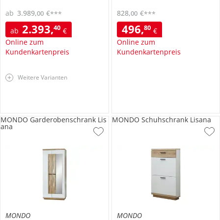
ab
3.989
,
€
828
,
€
00
00
***
***
2.393
,
496
,
40
80
ab
€
€
Online zum
Online zum
Kundenkartenpreis
Kundenkartenpreis
Weitere Varianten
MONDO Garderobenschrank Lis
MONDO Schuhschrank Lisana
ana
MONDO
MONDO