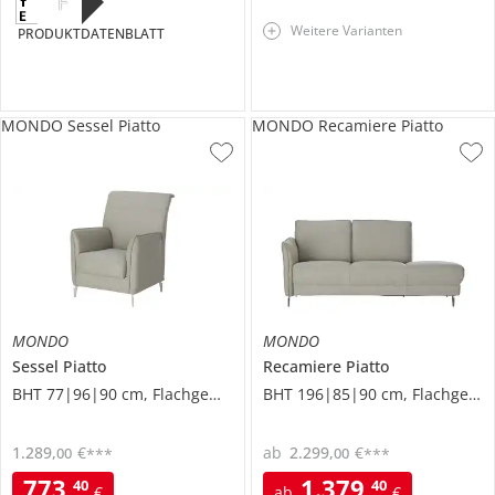
F
Weitere Varianten
PRODUKTDATENBLATT
MONDO Sessel Piatto
MONDO Recamiere Piatto
MONDO
MONDO
Sessel
Piatto
Recamiere
Piatto
BHT 77|96|90 cm, Flachgewebe
BHT 196|85|90 cm, Flachgewebe
1.289
,
€
ab
2.299
,
€
00
00
***
***
773
,
1.379
,
40
40
€
ab
€