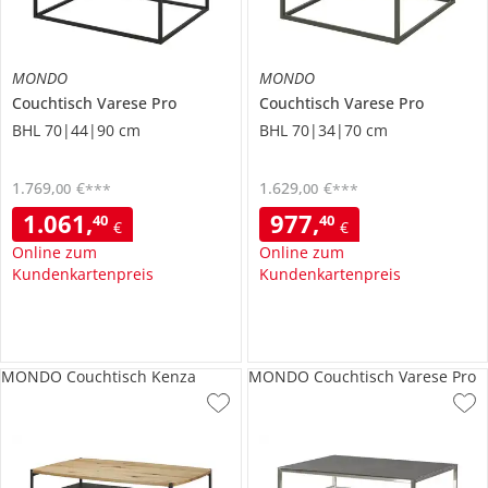
MONDO
MONDO
Couchtisch
Varese Pro
Couchtisch
Varese Pro
BHL 70|44|90 cm
BHL 70|34|70 cm
1.769
,
€
1.629
,
€
00
00
***
***
1.061
,
977
,
40
40
€
€
Online zum
Online zum
Kundenkartenpreis
Kundenkartenpreis
MONDO Couchtisch Kenza
MONDO Couchtisch Varese Pro