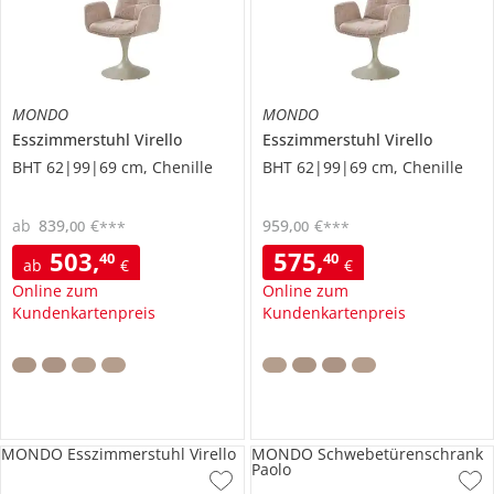
MONDO
MONDO
Esszimmerstuhl
Virello
Esszimmerstuhl
Virello
BHT 62|99|69 cm, Chenille
BHT 62|99|69 cm, Chenille
ab
839
,
€
959
,
€
00
00
***
***
503
,
575
,
40
40
ab
€
€
Online zum
Online zum
Kundenkartenpreis
Kundenkartenpreis
MONDO Esszimmerstuhl Virello
MONDO Schwebetürenschrank
Paolo