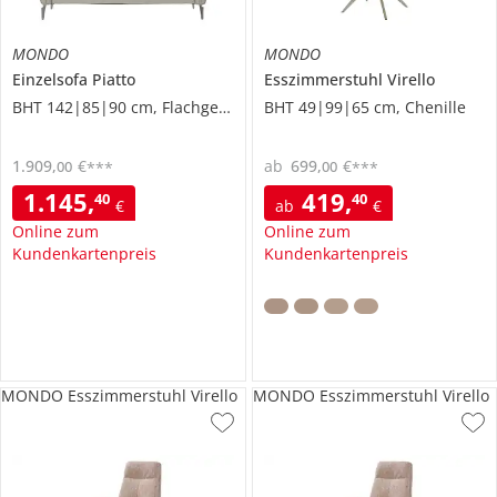
MONDO
MONDO
Einzelsofa
Piatto
Esszimmerstuhl
Virello
BHT 142|85|90 cm, Flachgewebe
BHT 49|99|65 cm, Chenille
1.909
,
€
ab
699
,
€
00
00
***
***
1.145
,
419
,
40
40
€
ab
€
Online zum
Online zum
Kundenkartenpreis
Kundenkartenpreis
MONDO Esszimmerstuhl Virello
MONDO Esszimmerstuhl Virello