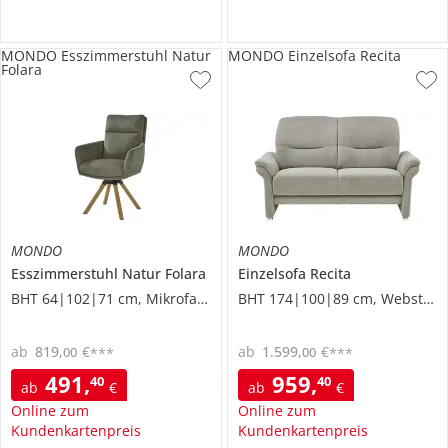
MONDO Esszimmerstuhl Natur
MONDO Einzelsofa Recita
Folara
MONDO
MONDO
Esszimmerstuhl
Natur Folara
Einzelsofa
Recita
BHT 64|102|71 cm, Mikrofaser
BHT 174|100|89 cm, Webstoff
ab
819
,
€
ab
1.599
,
€
00
00
***
***
491
,
959
,
40
40
ab
€
ab
€
Online zum
Online zum
Kundenkartenpreis
Kundenkartenpreis