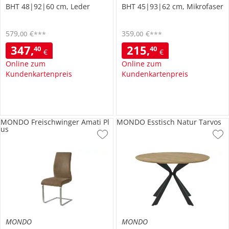
BHT 48|92|60 cm, Leder
BHT 45|93|62 cm, Mikrofaser
579
,
€
359
,
€
00
00
***
***
347
,
215
,
40
40
€
€
Online zum
Online zum
Kundenkartenpreis
Kundenkartenpreis
MONDO Freischwinger Amati Pl
MONDO Esstisch Natur Tarvos
us
MONDO
MONDO