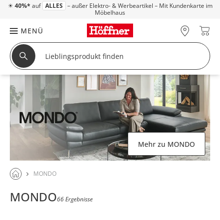
☀
40%*
auf
ALLES
– außer Elektro- & Werbeartikel – Mit Kundenkarte im
Möbelhaus
MENÜ
Mehr zu MONDO
MONDO
MONDO
66 Ergebnisse