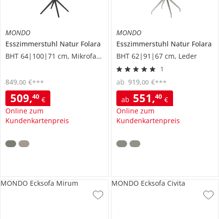
MONDO
MONDO
Esszimmerstuhl
Natur Folara
Esszimmerstuhl
Natur Folara
BHT 64|100|71 cm, Mikrofaser
BHT 62|91|67 cm, Leder
1
849
,
€
ab
919
,
€
00
00
***
***
509
,
551
,
40
40
€
ab
€
Online zum
Online zum
Kundenkartenpreis
Kundenkartenpreis
MONDO Ecksofa Mirum
MONDO Ecksofa Civita