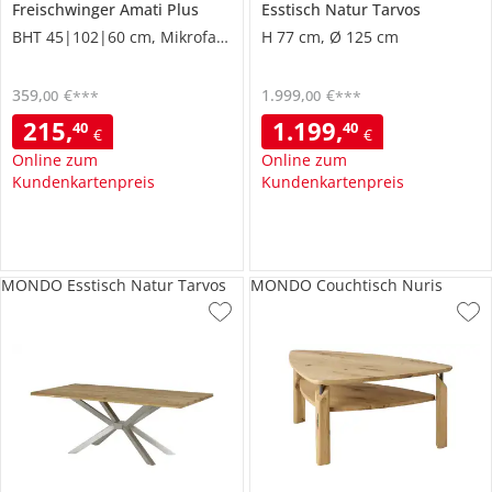
Freischwinger
Amati Plus
Esstisch
Natur Tarvos
BHT 45|102|60 cm, Mikrofaser
H 77 cm, Ø 125 cm
359
,
€
1.999
,
€
00
00
***
***
215
,
1.199
,
40
40
€
€
Online zum
Online zum
Kundenkartenpreis
Kundenkartenpreis
MONDO Esstisch Natur Tarvos
MONDO Couchtisch Nuris