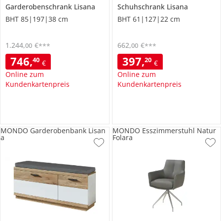
Garderobenschrank
Lisana
Schuhschrank
Lisana
BHT 85|197|38 cm
BHT 61|127|22 cm
1.244
,
€
662
,
€
00
00
***
***
746
,
397
,
40
20
€
€
Online zum
Online zum
Kundenkartenpreis
Kundenkartenpreis
MONDO Garderobenbank Lisan
MONDO Esszimmerstuhl Natur
a
Folara