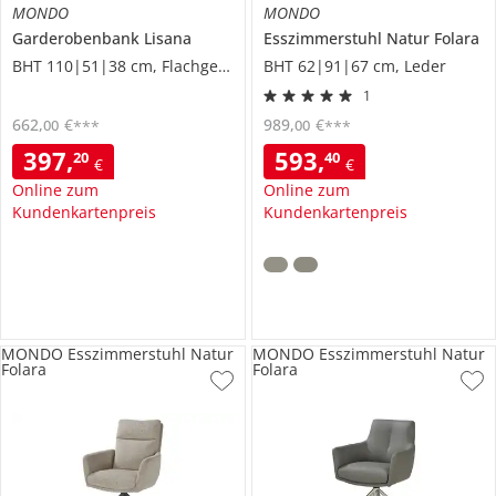
MONDO
MONDO
Garderobenbank
Lisana
Esszimmerstuhl
Natur Folara
BHT 110|51|38 cm, Flachgewebe
BHT 62|91|67 cm, Leder
1
662
,
€
989
,
€
00
00
***
***
397
,
593
,
20
40
€
€
Online zum
Online zum
Kundenkartenpreis
Kundenkartenpreis
MONDO Esszimmerstuhl Natur
MONDO Esszimmerstuhl Natur
Folara
Folara