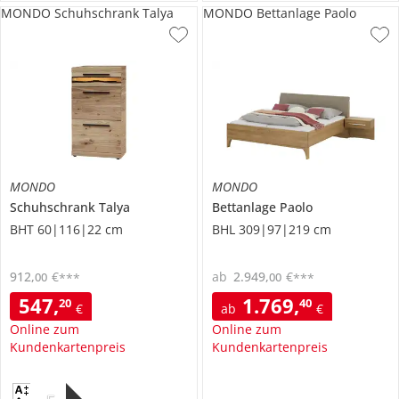
MONDO Schuhschrank Talya
MONDO Bettanlage Paolo
MONDO
MONDO
Schuhschrank
Talya
Bettanlage
Paolo
BHT 60|116|22 cm
BHL 309|97|219 cm
912
,
€
ab
2.949
,
€
00
00
***
***
547
,
1.769
,
20
40
€
ab
€
Online zum
Online zum
Kundenkartenpreis
Kundenkartenpreis