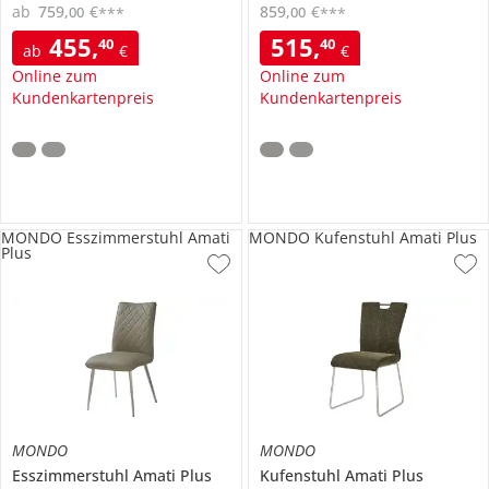
ab
759
,
€
859
,
€
00
00
***
***
455
,
515
,
40
40
ab
€
€
Online zum
Online zum
Kundenkartenpreis
Kundenkartenpreis
MONDO Esszimmerstuhl Amati
MONDO Kufenstuhl Amati Plus
Plus
MONDO
MONDO
Esszimmerstuhl
Amati Plus
Kufenstuhl
Amati Plus