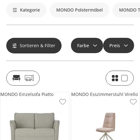
Kategorie
MONDO Polstermöbel
MONDO T
Sortieren & Filter
Farbe
Preis
MONDO Einzelsofa Piatto
MONDO Esszimmerstuhl Virello