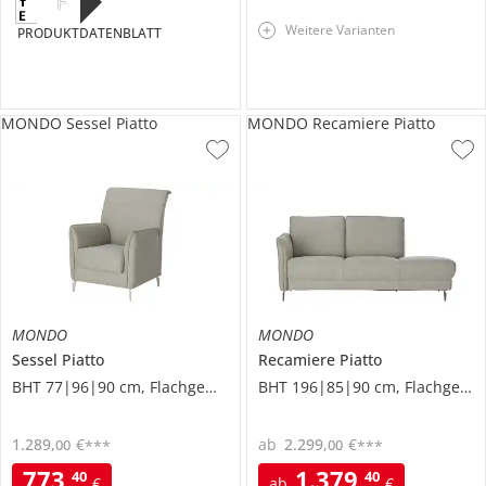
F
Weitere Varianten
PRODUKTDATENBLATT
MONDO Sessel Piatto
MONDO Recamiere Piatto
MONDO
MONDO
Sessel
Piatto
Recamiere
Piatto
BHT 77|96|90 cm, Flachgewebe
BHT 196|85|90 cm, Flachgewebe
1.289
,
€
ab
2.299
,
€
00
00
***
***
773
,
1.379
,
40
40
€
ab
€