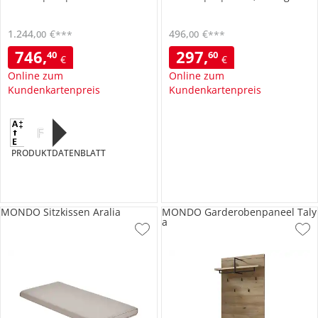
1.244
,
€
496
,
€
00
00
***
***
746
,
297
,
40
60
€
€
Online zum
Online zum
Kundenkartenpreis
Kundenkartenpreis
F
PRODUKTDATENBLATT
MONDO Sitzkissen Aralia
MONDO Garderobenpaneel Taly
a