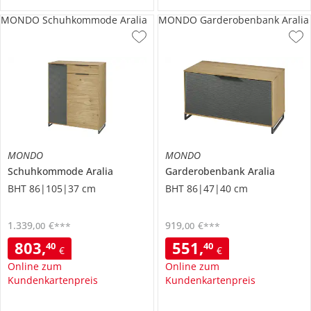
MONDO Schuhkommode Aralia
MONDO Garderobenbank Aralia
MONDO
MONDO
Schuhkommode
Aralia
Garderobenbank
Aralia
BHT 86|105|37 cm
BHT 86|47|40 cm
1.339
,
€
919
,
€
00
00
***
***
803
,
551
,
40
40
€
€
Online zum
Online zum
Kundenkartenpreis
Kundenkartenpreis