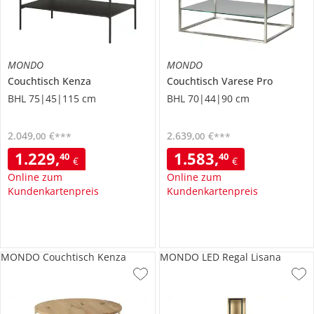
MONDO
MONDO
Couchtisch
Kenza
Couchtisch
Varese Pro
BHL 75|45|115 cm
BHL 70|44|90 cm
2.049
,
€
2.639
,
€
00
00
***
***
1.229
,
1.583
,
40
40
€
€
Online zum
Online zum
Kundenkartenpreis
Kundenkartenpreis
MONDO Couchtisch Kenza
MONDO LED Regal Lisana