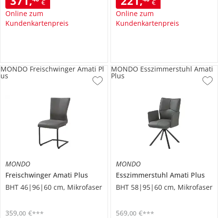
371
,
221
,
€
€
Online zum
Online zum
Kundenkartenpreis
Kundenkartenpreis
MONDO Freischwinger Amati Pl
MONDO Esszimmerstuhl Amati
us
Plus
MONDO
MONDO
Freischwinger
Amati Plus
Esszimmerstuhl
Amati Plus
BHT 46|96|60 cm, Mikrofaser
BHT 58|95|60 cm, Mikrofaser
359
,
€
569
,
€
00
00
***
***