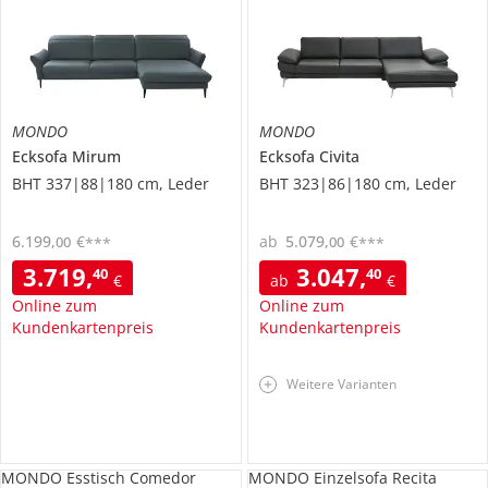
MONDO
MONDO
Ecksofa
Mirum
Ecksofa
Civita
BHT 337|88|180 cm, Leder
BHT 323|86|180 cm, Leder
6.199
,
€
ab
5.079
,
€
00
00
***
***
3.719
,
3.047
,
40
40
€
ab
€
Online zum
Online zum
Kundenkartenpreis
Kundenkartenpreis
Weitere Varianten
MONDO Esstisch Comedor
MONDO Einzelsofa Recita