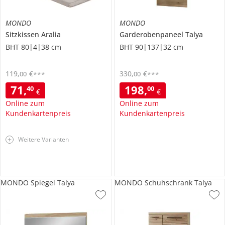
MONDO
MONDO
Sitzkissen
Aralia
Garderobenpaneel
Talya
BHT 80|4|38 cm
BHT 90|137|32 cm
119
,
€
330
,
€
00
00
***
***
71
,
198
,
40
00
€
€
Online zum
Online zum
Kundenkartenpreis
Kundenkartenpreis
Weitere Varianten
MONDO Spiegel Talya
MONDO Schuhschrank Talya