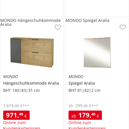
MONDO Hängeschuhkommode
MONDO Spiegel Aralia
Aralia
MONDO
MONDO
Hängeschuhkommode
Aralia
Spiegel
Aralia
BHT 140|83|31 cm
BHT 81|82|2 cm
1.619
,
€
ab
299
,
€
00
00
***
***
971
,
179
,
40
40
€
ab
€
Online zum
Online zum
Kundenkartenpreis
Kundenkartenpreis