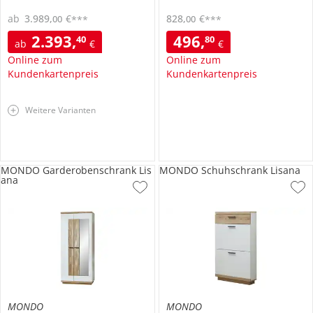
ab
3.989
,
€
828
,
€
00
00
***
***
2.393
,
496
,
40
80
ab
€
€
Online zum
Online zum
Kundenkartenpreis
Kundenkartenpreis
Weitere Varianten
MONDO Garderobenschrank Lis
MONDO Schuhschrank Lisana
ana
MONDO
MONDO