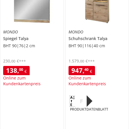
MONDO
MONDO
Spiegel
Talya
Schuhschrank
Talya
BHT 90|76|2 cm
BHT 90|116|40 cm
230
,
€
1.579
,
€
00
00
***
***
138
,
947
,
00
40
€
€
Online zum
Online zum
Kundenkartenpreis
Kundenkartenpreis
F
PRODUKTDATENBLATT