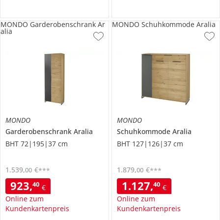
MONDO Garderobenschrank Ar
MONDO Schuhkommode Aralia
alia
MONDO
MONDO
Garderobenschrank
Aralia
Schuhkommode
Aralia
BHT 72|195|37 cm
BHT 127|126|37 cm
1.539
,
€
1.879
,
€
00
00
***
***
923
,
1.127
,
40
40
€
€
Online zum
Online zum
Kundenkartenpreis
Kundenkartenpreis