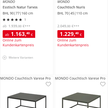
MONDO
MONDO
Esstisch
Natur Tarvos
Couchtisch
Nuris
BHL 90|77|160 cm
BHL 70|45|110 cm
1
ab
1.939
,
€
2.049
,
€
00
00
***
***
1.163
,
1.229
,
40
40
ab
€
€
Online zum
Online zum
Kundenkartenpreis
Kundenkartenpreis
Weitere Varianten
MONDO Couchtisch Varese Pro
MONDO Couchtisch Varese Pro