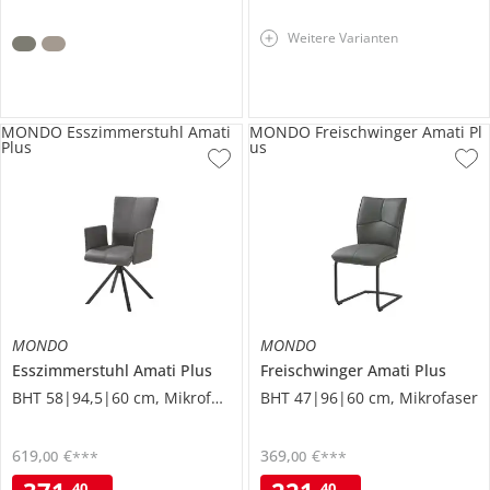
Weitere Varianten
MONDO Esszimmerstuhl Amati
MONDO Freischwinger Amati Pl
Plus
us
MONDO
MONDO
Esszimmerstuhl
Amati Plus
Freischwinger
Amati Plus
BHT 58|94,5|60 cm, Mikrofaser
BHT 47|96|60 cm, Mikrofaser
619
,
€
369
,
€
00
00
***
***
40
40