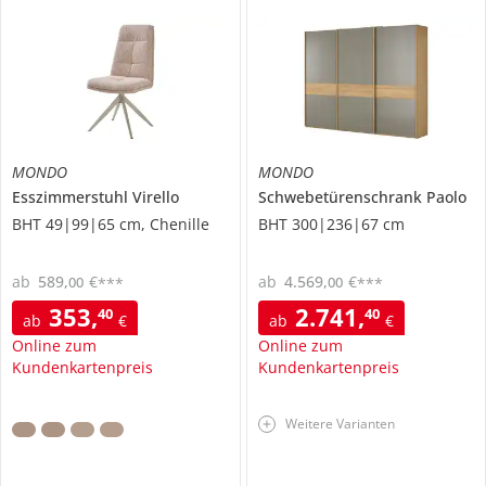
MONDO
MONDO
Esszimmerstuhl
Virello
Schwebetürenschrank
Paolo
BHT 49|99|65 cm, Chenille
BHT 300|236|67 cm
ab
589
,
€
ab
4.569
,
€
00
00
***
***
353
,
2.741
,
40
40
ab
€
ab
€
Online zum
Online zum
Kundenkartenpreis
Kundenkartenpreis
Weitere Varianten