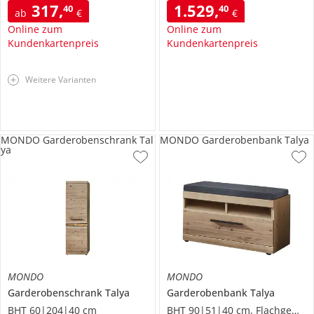
317
,
1.529
,
40
40
ab
€
€
Online zum
Online zum
Kundenkartenpreis
Kundenkartenpreis
Weitere Varianten
MONDO Garderobenschrank Tal
MONDO Garderobenbank Talya
ya
MONDO
MONDO
Garderobenschrank
Talya
Garderobenbank
Talya
BHT 60|204|40 cm
BHT 90|51|40 cm, Flachgewebe