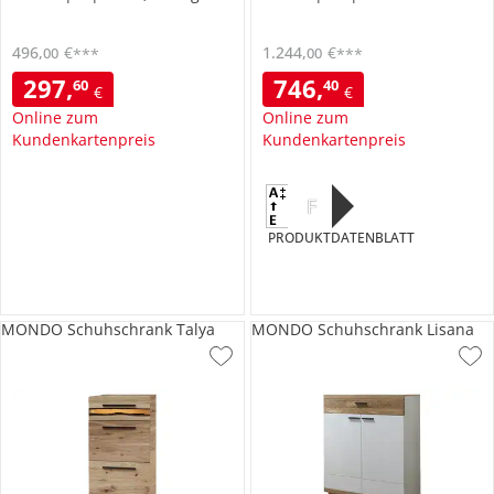
496
,
€
1.244
,
€
00
00
***
***
297
,
746
,
60
40
€
€
Online zum
Online zum
Kundenkartenpreis
Kundenkartenpreis
F
PRODUKTDATENBLATT
MONDO Schuhschrank Talya
MONDO Schuhschrank Lisana