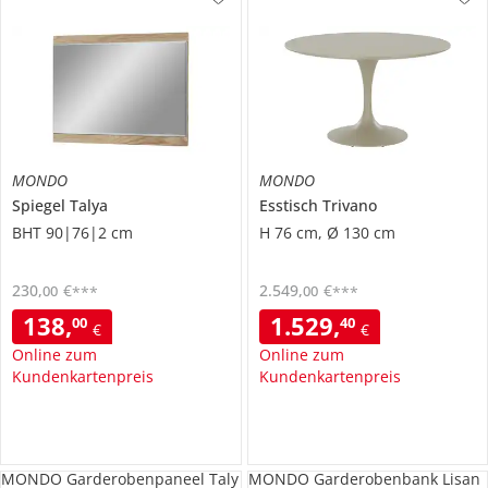
MONDO
MONDO
Spiegel
Talya
Esstisch
Trivano
BHT 90|76|2 cm
H 76 cm, Ø 130 cm
230
,
€
2.549
,
€
00
00
***
***
138
,
1.529
,
00
40
€
€
Online zum
Online zum
Kundenkartenpreis
Kundenkartenpreis
MONDO Garderobenpaneel Taly
MONDO Garderobenbank Lisan