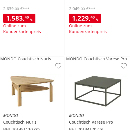
2.639
,
€
2.049
,
€
00
00
***
***
1.583
,
1.229
,
40
40
€
€
Online zum
Online zum
Kundenkartenpreis
Kundenkartenpreis
MONDO Couchtisch Nuris
MONDO Couchtisch Varese Pro
MONDO
MONDO
Couchtisch
Nuris
Couchtisch
Varese Pro
BHL 70|45|110 cm
BHL 70|34|70 cm