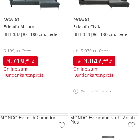
MONDO
MONDO
Ecksofa
Mirum
Ecksofa
Civita
BHT 337|88|180 cm, Leder
BHT 323|86|180 cm, Leder
6.199
,
€
ab
5.079
,
€
00
00
***
***
3.719
,
3.047
,
40
40
€
ab
€
Online zum
Online zum
Kundenkartenpreis
Kundenkartenpreis
Weitere Varianten
MONDO Esstisch Comedor
MONDO Esszimmerstuhl Amati
Plus