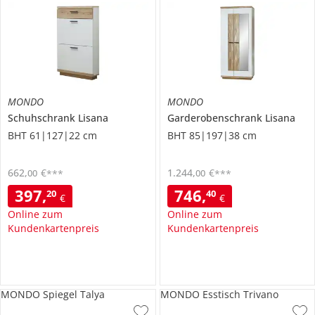
MONDO
MONDO
Schuhschrank
Lisana
Garderobenschrank
Lisana
BHT 61|127|22 cm
BHT 85|197|38 cm
662
,
€
1.244
,
€
00
00
***
***
397
,
746
,
20
40
€
€
Online zum
Online zum
Kundenkartenpreis
Kundenkartenpreis
MONDO Spiegel Talya
MONDO Esstisch Trivano