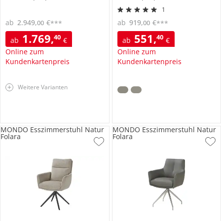
1
ab
2.949
,
€
ab
919
,
€
00
00
***
***
1.769
,
551
,
40
40
ab
€
ab
€
Online zum
Online zum
Kundenkartenpreis
Kundenkartenpreis
Weitere Varianten
MONDO Esszimmerstuhl Natur
MONDO Esszimmerstuhl Natur
Folara
Folara