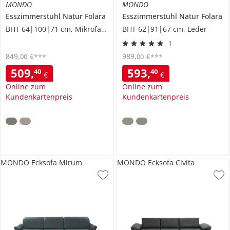
MONDO
MONDO
Esszimmerstuhl
Natur Folara
Esszimmerstuhl
Natur Folara
BHT 64|100|71 cm, Mikrofaser
BHT 62|91|67 cm, Leder
1
849
,
€
989
,
€
00
00
***
***
509
,
593
,
40
40
€
€
Online zum
Online zum
Kundenkartenpreis
Kundenkartenpreis
MONDO Ecksofa Mirum
MONDO Ecksofa Civita