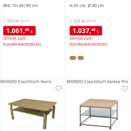
BHL 70|44|90 cm
H 45 cm, Ø 80 cm
1.769
,
€
1.729
,
€
00
00
***
***
1.061
,
1.037
,
40
40
€
€
Online zum
Online zum
Kundenkartenpreis
Kundenkartenpreis
MONDO Couchtisch Nuris
MONDO Couchtisch Varese Pro