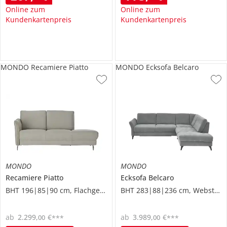
Online zum
Online zum
Kundenkartenpreis
Kundenkartenpreis
MONDO Recamiere Piatto
MONDO Ecksofa Belcaro
MONDO
MONDO
Recamiere
Piatto
Ecksofa
Belcaro
BHT 196|85|90 cm, Flachgewebe
BHT 283|88|236 cm, Webstoff
ab
2.299
,
€
ab
3.989
,
€
00
00
***
***