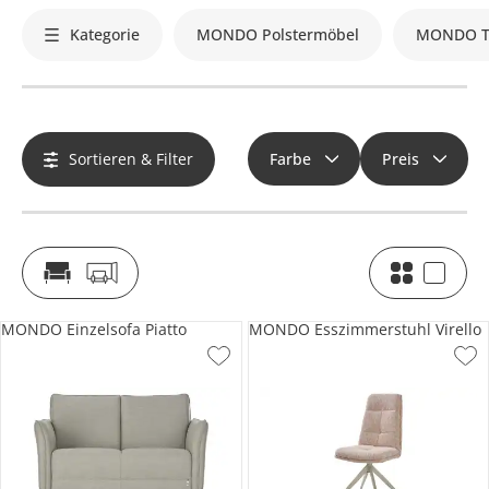
Kategorie
MONDO Polstermöbel
MONDO T
Sortieren & Filter
Farbe
Preis
MONDO Einzelsofa Piatto
MONDO Esszimmerstuhl Virello