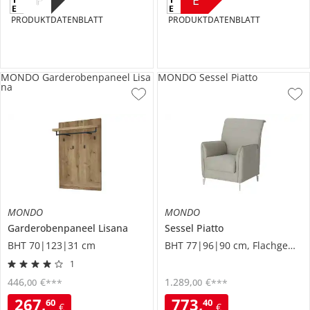
PRODUKTDATENBLATT
PRODUKTDATENBLATT
MONDO Garderobenpaneel Lisa
MONDO Sessel Piatto
na
MONDO
MONDO
Garderobenpaneel
Lisana
Sessel
Piatto
BHT 70|123|31 cm
BHT 77|96|90 cm, Flachgewebe
1
446
,
€
1.289
,
€
00
00
***
***
267
,
773
,
60
40
€
€