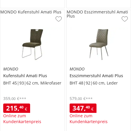
MONDO Kufenstuhl Amati Plus
MONDO Esszimmerstuhl Amati
Plus
MONDO
MONDO
Kufenstuhl
Amati Plus
Esszimmerstuhl
Amati Plus
BHT 45|93|62 cm, Mikrofaser
BHT 48|92|60 cm, Leder
359
,
€
579
,
€
00
00
***
***
215
,
347
,
40
40
€
€
Online zum
Online zum
Kundenkartenpreis
Kundenkartenpreis