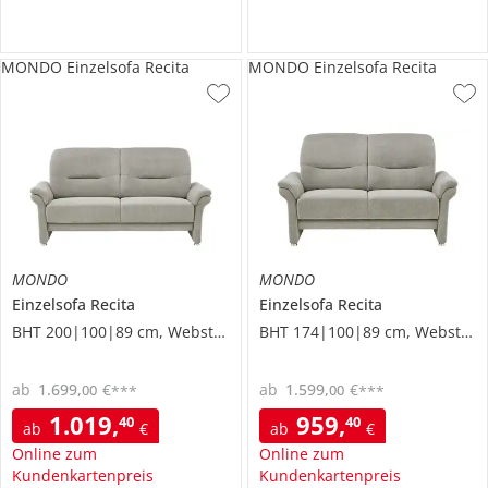
MONDO Einzelsofa Recita
MONDO Einzelsofa Recita
MONDO
MONDO
Einzelsofa
Recita
Einzelsofa
Recita
BHT 200|100|89 cm, Webstoff
BHT 174|100|89 cm, Webstoff
ab
1.699
,
€
ab
1.599
,
€
00
00
***
***
1.019
,
959
,
40
40
ab
€
ab
€
Online zum
Online zum
Kundenkartenpreis
Kundenkartenpreis