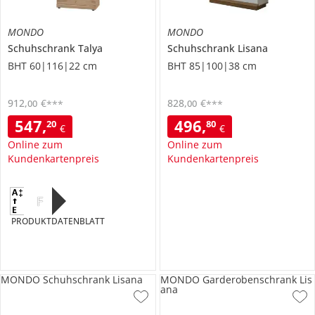
MONDO
MONDO
Schuhschrank
Talya
Schuhschrank
Lisana
BHT 60|116|22 cm
BHT 85|100|38 cm
912
,
€
828
,
€
00
00
***
***
547
,
496
,
20
80
€
€
Online zum
Online zum
Kundenkartenpreis
Kundenkartenpreis
F
PRODUKTDATENBLATT
MONDO Schuhschrank Lisana
MONDO Garderobenschrank Lis
ana