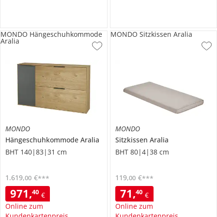
MONDO Hängeschuhkommode
MONDO Sitzkissen Aralia
Aralia
MONDO
MONDO
Hängeschuhkommode
Aralia
Sitzkissen
Aralia
BHT 140|83|31 cm
BHT 80|4|38 cm
1.619
,
€
119
,
€
00
00
***
***
971
,
71
,
40
40
€
€
Online zum
Online zum
Kundenkartenpreis
Kundenkartenpreis