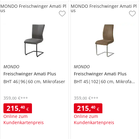
MONDO Freischwinger Amati Pl
MONDO Freischwinger Amati Pl
us
us
MONDO
MONDO
Freischwinger
Amati Plus
Freischwinger
Amati Plus
BHT 46|96|60 cm, Mikrofaser
BHT 45|102|60 cm, Mikrofaser
359
,
€
359
,
€
00
00
***
***
215
,
215
,
40
40
€
€
Online zum
Online zum
Kundenkartenpreis
Kundenkartenpreis