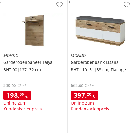
a
a
MONDO
MONDO
Garderobenpaneel
Talya
Garderobenbank
Lisana
BHT 90|137|32 cm
BHT 110|51|38 cm, Flachgewebe
330
,
€
662
,
€
00
00
***
***
198
,
397
,
00
20
€
€
Online zum
Online zum
Kundenkartenpreis
Kundenkartenpreis