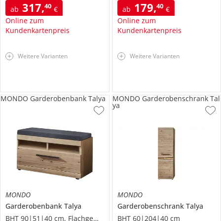
317
,
179
,
40
40
ab
€
ab
€
Online zum
Online zum
Kundenkartenpreis
Kundenkartenpreis
Weitere Varianten
Weitere Varianten
MONDO Garderobenbank Talya
MONDO Garderobenschrank Tal
ya
MONDO
MONDO
Garderobenbank
Talya
Garderobenschrank
Talya
BHT 90|51|40 cm, Flachgewebe
BHT 60|204|40 cm