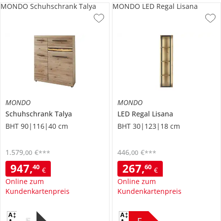
MONDO Schuhschrank Talya
MONDO LED Regal Lisana
MONDO
MONDO
Schuhschrank
Talya
LED Regal
Lisana
BHT 90|116|40 cm
BHT 30|123|18 cm
1.579
,
€
446
,
€
00
00
***
***
947
,
267
,
40
60
€
€
Online zum
Online zum
Kundenkartenpreis
Kundenkartenpreis
F
E