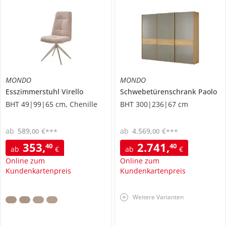
MONDO
MONDO
Esszimmerstuhl
Virello
Schwebetürenschrank
Paolo
BHT 49|99|65 cm, Chenille
BHT 300|236|67 cm
ab
589
,
€
ab
4.569
,
€
00
00
***
***
353
,
2.741
,
40
40
ab
€
ab
€
Online zum
Online zum
Kundenkartenpreis
Kundenkartenpreis
Weitere Varianten