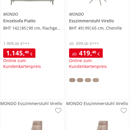
MONDO
MONDO
Einzelsofa
Piatto
Esszimmerstuhl
Virello
BHT 142|85|90 cm, Flachgewebe
BHT 49|99|65 cm, Chenille
1.909
,
€
ab
699
,
€
00
00
***
***
1.145
,
419
,
40
40
€
ab
€
Online zum
Online zum
Kundenkartenpreis
Kundenkartenpreis
MONDO Esszimmerstuhl Virello
MONDO Esszimmerstuhl Virello