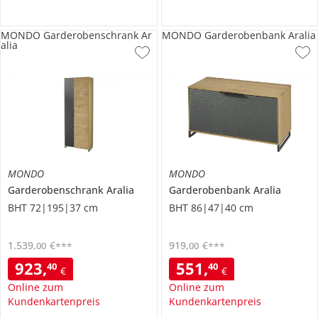
MONDO Garderobenschrank Ar
MONDO Garderobenbank Aralia
alia
MONDO
MONDO
Garderobenschrank
Aralia
Garderobenbank
Aralia
BHT 72|195|37 cm
BHT 86|47|40 cm
1.539
,
€
919
,
€
00
00
***
***
923
,
551
,
40
40
€
€
Online zum
Online zum
Kundenkartenpreis
Kundenkartenpreis