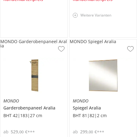
Weitere Varianten
MONDO Garderobenpaneel Aral
MONDO Spiegel Aralia
ia
MONDO
MONDO
Garderobenpaneel
Aralia
Spiegel
Aralia
BHT 42|183|27 cm
BHT 81|82|2 cm
ab
529
,
€
ab
299
,
€
00
00
***
***