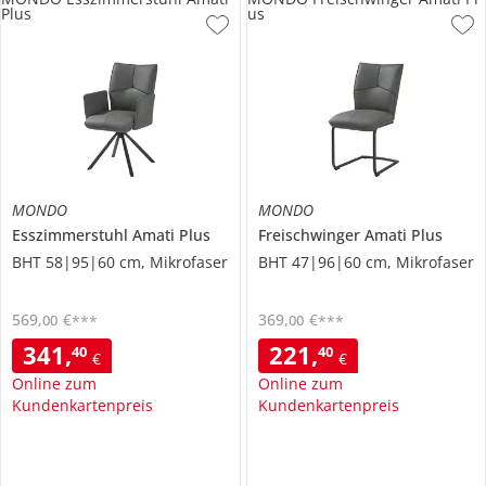
Plus
us
MONDO
MONDO
Esszimmerstuhl
Amati Plus
Freischwinger
Amati Plus
BHT 58|95|60 cm, Mikrofaser
BHT 47|96|60 cm, Mikrofaser
569
,
€
369
,
€
00
00
***
***
341
,
221
,
40
40
€
€
Online zum
Online zum
Kundenkartenpreis
Kundenkartenpreis