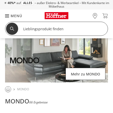
☀
40%*
auf
ALLES
– außer Elektro- & Werbeartikel – Mit Kundenkarte im
Möbelhaus
MENÜ
Mehr zu MONDO
MONDO
MONDO
66 Ergebnisse