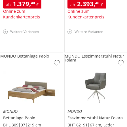
1.379
,
2.393
,
40
40
ab
€
ab
€
Online zum
Online zum
Kundenkartenpreis
Kundenkartenpreis
Weitere Varianten
Weitere Varianten
MONDO Bettanlage Paolo
MONDO Esszimmerstuhl Natur
Folara
MONDO
MONDO
Bettanlage
Paolo
Esszimmerstuhl
Natur Folara
BHL 309|97|219 cm
BHT 62|91|67 cm, Leder