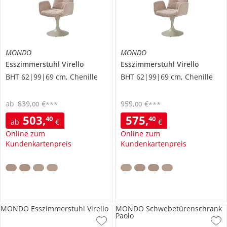
MONDO
MONDO
Esszimmerstuhl
Virello
Esszimmerstuhl
Virello
BHT 62|99|69 cm, Chenille
BHT 62|99|69 cm, Chenille
ab
839
,
€
959
,
€
00
00
***
***
503
,
575
,
40
40
ab
€
€
Online zum
Online zum
Kundenkartenpreis
Kundenkartenpreis
MONDO Esszimmerstuhl Virello
MONDO Schwebetürenschrank
Paolo