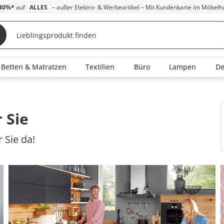
40%*
auf
ALLES
– außer Elektro- & Werbeartikel – Mit Kundenkarte im Möbelh
Betten & Matratzen
Textilien
Büro
Lampen
D
 Sie
 Sie da!