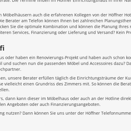
äte. Die Termine finden im Höffner Einrichtungshaus in Ihrer Näh
 Möbelhäusern auch die erfahrenen Kollegen von der Höffner Hotlin
 Die Berater am Telefon können Ihnen bei zahlreichen Planungsth
ecken Sie die optimale Kombination und können die Planung Ihr
iteren Services, Finanzierung oder Lieferung und Versand? Kein P
fi
aus oder haben ein Renovierungs-Projekt und haben auch schon k
Stil und suchen nun die passenden Möbel und Accessoires dazu? D
echpartner.
hen, unsere Berater erfüllen täglich die Einrichtungsträume der K
e vielleicht einen Grundriss des Zimmers mit. So können die Bera
llen.
rs, dann kann dieser im Möbelhaus oder auch an der Hotline direkt
ellen Angeboten oder auch Finanzierungsangeboten.
ung nutzen? Dann können Sie uns unter der Höffner Telefonnumme