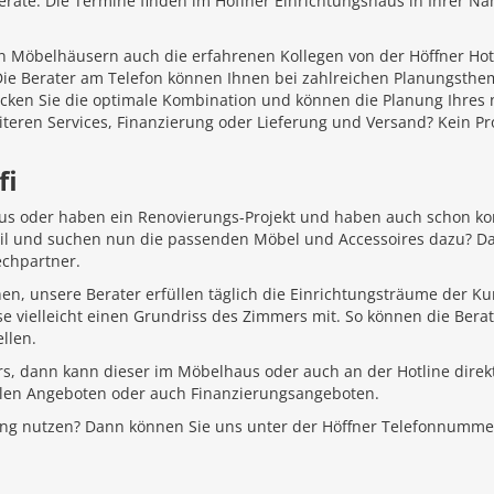
äte. Die Termine finden im Höffner Einrichtungshaus in Ihrer Näh
 Möbelhäusern auch die erfahrenen Kollegen von der Höffner Hotlin
 Die Berater am Telefon können Ihnen bei zahlreichen Planungsth
ecken Sie die optimale Kombination und können die Planung Ihr
iteren Services, Finanzierung oder Lieferung und Versand? Kein P
fi
aus oder haben ein Renovierungs-Projekt und haben auch schon k
Stil und suchen nun die passenden Möbel und Accessoires dazu? D
echpartner.
hen, unsere Berater erfüllen täglich die Einrichtungsträume der K
e vielleicht einen Grundriss des Zimmers mit. So können die Bera
llen.
rs, dann kann dieser im Möbelhaus oder auch an der Hotline direkt
ellen Angeboten oder auch Finanzierungsangeboten.
ung nutzen? Dann können Sie uns unter der Höffner Telefonnumme