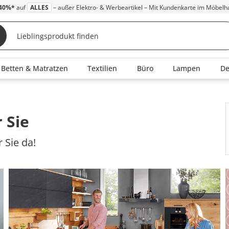
40%*
auf
ALLES
– außer Elektro- & Werbeartikel – Mit Kundenkarte im Möbelh
Betten & Matratzen
Textilien
Büro
Lampen
D
 Sie
 Sie da!