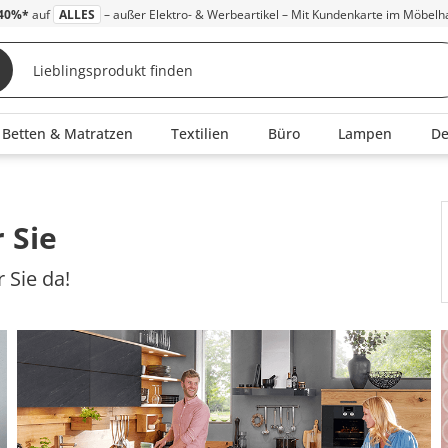
40%*
auf
ALLES
– außer Elektro- & Werbeartikel – Mit Kundenkarte im Möbelh
Betten & Matratzen
Textilien
Büro
Lampen
D
 Sie
 Sie da!