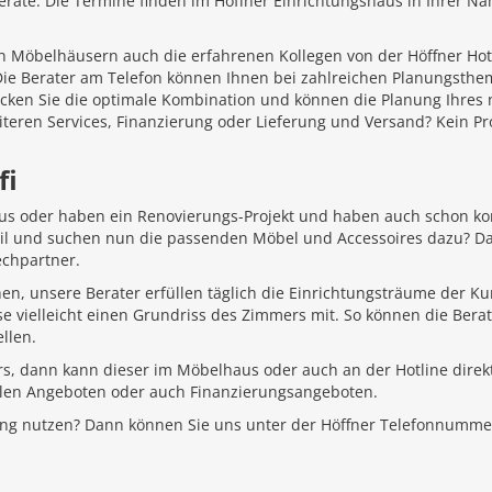
äte. Die Termine finden im Höffner Einrichtungshaus in Ihrer Näh
 Möbelhäusern auch die erfahrenen Kollegen von der Höffner Hotlin
 Die Berater am Telefon können Ihnen bei zahlreichen Planungsth
ecken Sie die optimale Kombination und können die Planung Ihr
iteren Services, Finanzierung oder Lieferung und Versand? Kein P
fi
aus oder haben ein Renovierungs-Projekt und haben auch schon k
Stil und suchen nun die passenden Möbel und Accessoires dazu? D
echpartner.
hen, unsere Berater erfüllen täglich die Einrichtungsträume der K
e vielleicht einen Grundriss des Zimmers mit. So können die Bera
llen.
rs, dann kann dieser im Möbelhaus oder auch an der Hotline direkt
ellen Angeboten oder auch Finanzierungsangeboten.
ung nutzen? Dann können Sie uns unter der Höffner Telefonnumme