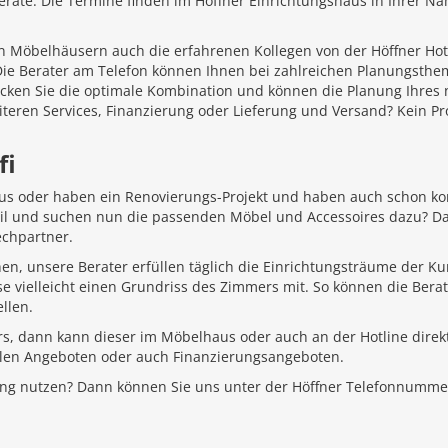
äte. Die Termine finden im Höffner Einrichtungshaus in Ihrer Näh
 Möbelhäusern auch die erfahrenen Kollegen von der Höffner Hotlin
 Die Berater am Telefon können Ihnen bei zahlreichen Planungsth
ecken Sie die optimale Kombination und können die Planung Ihr
iteren Services, Finanzierung oder Lieferung und Versand? Kein P
fi
aus oder haben ein Renovierungs-Projekt und haben auch schon k
Stil und suchen nun die passenden Möbel und Accessoires dazu? D
echpartner.
hen, unsere Berater erfüllen täglich die Einrichtungsträume der K
e vielleicht einen Grundriss des Zimmers mit. So können die Bera
llen.
rs, dann kann dieser im Möbelhaus oder auch an der Hotline direkt
ellen Angeboten oder auch Finanzierungsangeboten.
ung nutzen? Dann können Sie uns unter der Höffner Telefonnumme