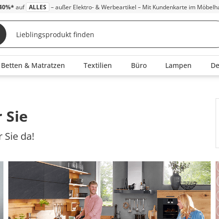
40%*
auf
ALLES
– außer Elektro- & Werbeartikel – Mit Kundenkarte im Möbelh
Betten & Matratzen
Textilien
Büro
Lampen
D
 Sie
 Sie da!