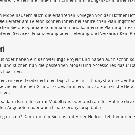
äte. Die Termine finden im Höffner Einrichtungshaus in Ihrer Näh
 Möbelhäusern auch die erfahrenen Kollegen von der Höffner Hotlin
 Die Berater am Telefon können Ihnen bei zahlreichen Planungsth
ecken Sie die optimale Kombination und können die Planung Ihr
iteren Services, Finanzierung oder Lieferung und Versand? Kein P
fi
aus oder haben ein Renovierungs-Projekt und haben auch schon k
Stil und suchen nun die passenden Möbel und Accessoires dazu? D
echpartner.
hen, unsere Berater erfüllen täglich die Einrichtungsträume der K
e vielleicht einen Grundriss des Zimmers mit. So können die Bera
llen.
rs, dann kann dieser im Möbelhaus oder auch an der Hotline direkt
ellen Angeboten oder auch Finanzierungsangeboten.
ung nutzen? Dann können Sie uns unter der Höffner Telefonnumme