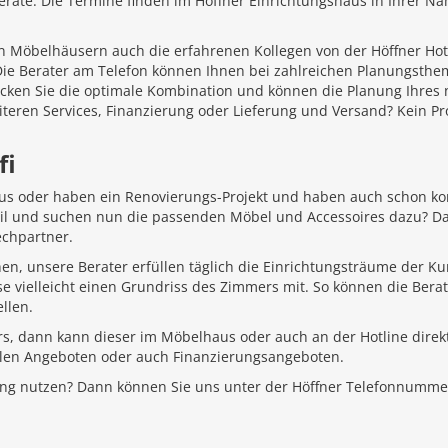
äte. Die Termine finden im Höffner Einrichtungshaus in Ihrer Näh
 Möbelhäusern auch die erfahrenen Kollegen von der Höffner Hotlin
 Die Berater am Telefon können Ihnen bei zahlreichen Planungsth
ecken Sie die optimale Kombination und können die Planung Ihr
iteren Services, Finanzierung oder Lieferung und Versand? Kein P
fi
aus oder haben ein Renovierungs-Projekt und haben auch schon k
Stil und suchen nun die passenden Möbel und Accessoires dazu? D
echpartner.
hen, unsere Berater erfüllen täglich die Einrichtungsträume der K
e vielleicht einen Grundriss des Zimmers mit. So können die Bera
llen.
rs, dann kann dieser im Möbelhaus oder auch an der Hotline direkt
ellen Angeboten oder auch Finanzierungsangeboten.
ung nutzen? Dann können Sie uns unter der Höffner Telefonnumme