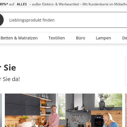
40%*
auf
ALLES
– außer Elektro- & Werbeartikel – Mit Kundenkarte im Möbelh
Betten & Matratzen
Textilien
Büro
Lampen
D
 Sie
 Sie da!