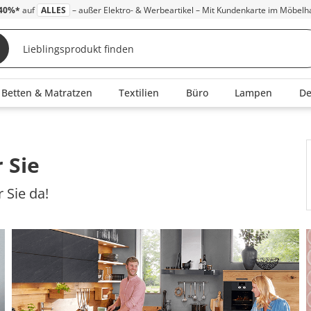
40%*
auf
ALLES
– außer Elektro- & Werbeartikel – Mit Kundenkarte im Möbelh
Betten & Matratzen
Textilien
Büro
Lampen
D
 Sie
 Sie da!