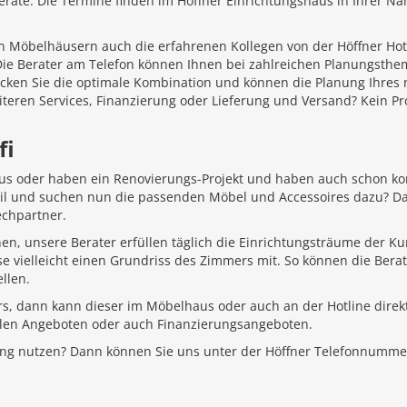
äte. Die Termine finden im Höffner Einrichtungshaus in Ihrer Näh
 Möbelhäusern auch die erfahrenen Kollegen von der Höffner Hotlin
 Die Berater am Telefon können Ihnen bei zahlreichen Planungsth
ecken Sie die optimale Kombination und können die Planung Ihr
iteren Services, Finanzierung oder Lieferung und Versand? Kein P
fi
aus oder haben ein Renovierungs-Projekt und haben auch schon k
Stil und suchen nun die passenden Möbel und Accessoires dazu? D
echpartner.
hen, unsere Berater erfüllen täglich die Einrichtungsträume der K
e vielleicht einen Grundriss des Zimmers mit. So können die Bera
llen.
rs, dann kann dieser im Möbelhaus oder auch an der Hotline direkt
ellen Angeboten oder auch Finanzierungsangeboten.
ung nutzen? Dann können Sie uns unter der Höffner Telefonnumme