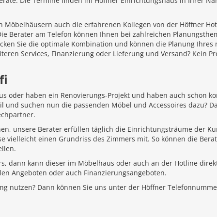
äte. Die Termine finden im Höffner Einrichtungshaus in Ihrer Näh
 Möbelhäusern auch die erfahrenen Kollegen von der Höffner Hotlin
 Die Berater am Telefon können Ihnen bei zahlreichen Planungsth
ecken Sie die optimale Kombination und können die Planung Ihr
iteren Services, Finanzierung oder Lieferung und Versand? Kein P
fi
aus oder haben ein Renovierungs-Projekt und haben auch schon k
Stil und suchen nun die passenden Möbel und Accessoires dazu? D
echpartner.
hen, unsere Berater erfüllen täglich die Einrichtungsträume der K
e vielleicht einen Grundriss des Zimmers mit. So können die Bera
llen.
rs, dann kann dieser im Möbelhaus oder auch an der Hotline direkt
ellen Angeboten oder auch Finanzierungsangeboten.
ung nutzen? Dann können Sie uns unter der Höffner Telefonnumme