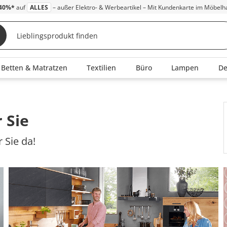
40%*
auf
ALLES
– außer Elektro- & Werbeartikel – Mit Kundenkarte im Möbelh
Betten & Matratzen
Textilien
Büro
Lampen
D
 Sie
 Sie da!