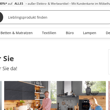
40%*
auf
ALLES
– außer Elektro- & Werbeartikel – Mit Kundenkarte im Möbelh
Betten & Matratzen
Textilien
Büro
Lampen
D
 Sie
 Sie da!