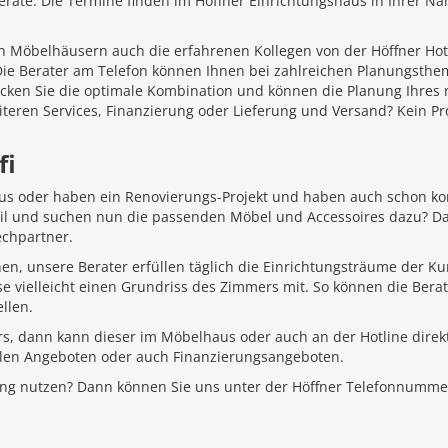
äte. Die Termine finden im Höffner Einrichtungshaus in Ihrer Näh
 Möbelhäusern auch die erfahrenen Kollegen von der Höffner Hotlin
 Die Berater am Telefon können Ihnen bei zahlreichen Planungsth
ecken Sie die optimale Kombination und können die Planung Ihr
iteren Services, Finanzierung oder Lieferung und Versand? Kein P
fi
aus oder haben ein Renovierungs-Projekt und haben auch schon k
Stil und suchen nun die passenden Möbel und Accessoires dazu? D
echpartner.
hen, unsere Berater erfüllen täglich die Einrichtungsträume der K
e vielleicht einen Grundriss des Zimmers mit. So können die Bera
llen.
rs, dann kann dieser im Möbelhaus oder auch an der Hotline direkt
ellen Angeboten oder auch Finanzierungsangeboten.
ung nutzen? Dann können Sie uns unter der Höffner Telefonnumme