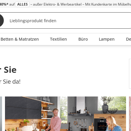
40%*
auf
ALLES
– außer Elektro- & Werbeartikel – Mit Kundenkarte im Möbelh
Betten & Matratzen
Textilien
Büro
Lampen
D
 Sie
 Sie da!