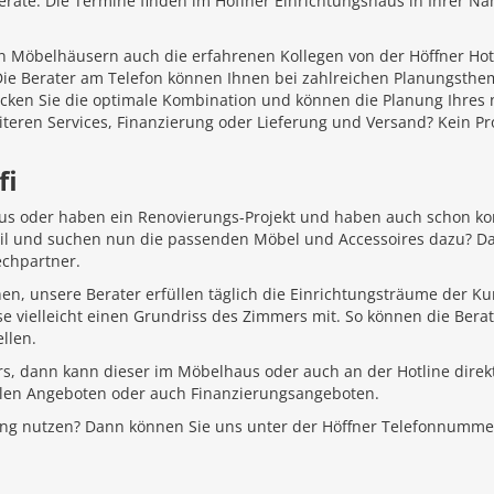
äte. Die Termine finden im Höffner Einrichtungshaus in Ihrer Näh
 Möbelhäusern auch die erfahrenen Kollegen von der Höffner Hotlin
 Die Berater am Telefon können Ihnen bei zahlreichen Planungsth
ecken Sie die optimale Kombination und können die Planung Ihr
iteren Services, Finanzierung oder Lieferung und Versand? Kein P
fi
aus oder haben ein Renovierungs-Projekt und haben auch schon k
Stil und suchen nun die passenden Möbel und Accessoires dazu? D
echpartner.
hen, unsere Berater erfüllen täglich die Einrichtungsträume der K
e vielleicht einen Grundriss des Zimmers mit. So können die Bera
llen.
rs, dann kann dieser im Möbelhaus oder auch an der Hotline direkt
ellen Angeboten oder auch Finanzierungsangeboten.
ung nutzen? Dann können Sie uns unter der Höffner Telefonnumme