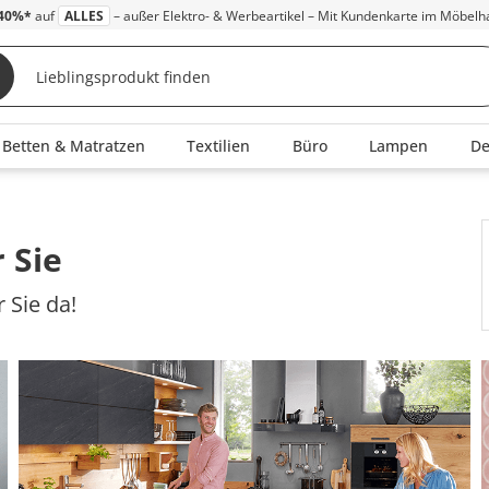
40%*
auf
ALLES
– außer Elektro- & Werbeartikel – Mit Kundenkarte im Möbelh
Betten & Matratzen
Textilien
Büro
Lampen
D
 Sie
 Sie da!