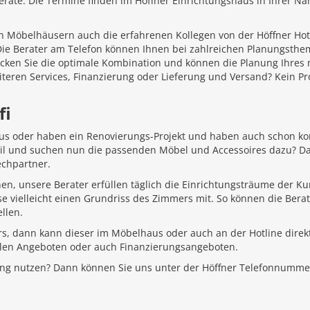
äte. Die Termine finden im Höffner Einrichtungshaus in Ihrer Näh
 Möbelhäusern auch die erfahrenen Kollegen von der Höffner Hotlin
 Die Berater am Telefon können Ihnen bei zahlreichen Planungsth
ecken Sie die optimale Kombination und können die Planung Ihr
iteren Services, Finanzierung oder Lieferung und Versand? Kein P
fi
aus oder haben ein Renovierungs-Projekt und haben auch schon k
Stil und suchen nun die passenden Möbel und Accessoires dazu? D
echpartner.
hen, unsere Berater erfüllen täglich die Einrichtungsträume der K
e vielleicht einen Grundriss des Zimmers mit. So können die Bera
llen.
rs, dann kann dieser im Möbelhaus oder auch an der Hotline direkt
ellen Angeboten oder auch Finanzierungsangeboten.
ung nutzen? Dann können Sie uns unter der Höffner Telefonnumme