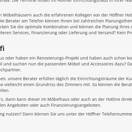
äte. Die Termine finden im Höffner Einrichtungshaus in Ihrer Näh
 Möbelhäusern auch die erfahrenen Kollegen von der Höffner Hotlin
 Die Berater am Telefon können Ihnen bei zahlreichen Planungsth
ecken Sie die optimale Kombination und können die Planung Ihr
iteren Services, Finanzierung oder Lieferung und Versand? Kein P
fi
aus oder haben ein Renovierungs-Projekt und haben auch schon k
Stil und suchen nun die passenden Möbel und Accessoires dazu? D
echpartner.
hen, unsere Berater erfüllen täglich die Einrichtungsträume der K
e vielleicht einen Grundriss des Zimmers mit. So können die Bera
llen.
rs, dann kann dieser im Möbelhaus oder auch an der Hotline direkt
ellen Angeboten oder auch Finanzierungsangeboten.
ung nutzen? Dann können Sie uns unter der Höffner Telefonnumme