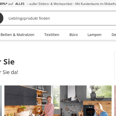
40%*
auf
ALLES
– außer Elektro- & Werbeartikel – Mit Kundenkarte im Möbelh
Betten & Matratzen
Textilien
Büro
Lampen
D
 Sie
 Sie da!