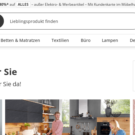
40%*
auf
ALLES
– außer Elektro- & Werbeartikel – Mit Kundenkarte im Möbelh
Betten & Matratzen
Textilien
Büro
Lampen
D
 Sie
 Sie da!