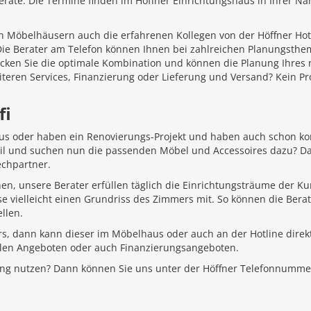
äte. Die Termine finden im Höffner Einrichtungshaus in Ihrer Näh
 Möbelhäusern auch die erfahrenen Kollegen von der Höffner Hotlin
 Die Berater am Telefon können Ihnen bei zahlreichen Planungsth
ecken Sie die optimale Kombination und können die Planung Ihr
iteren Services, Finanzierung oder Lieferung und Versand? Kein P
fi
aus oder haben ein Renovierungs-Projekt und haben auch schon k
Stil und suchen nun die passenden Möbel und Accessoires dazu? D
echpartner.
hen, unsere Berater erfüllen täglich die Einrichtungsträume der K
e vielleicht einen Grundriss des Zimmers mit. So können die Bera
llen.
rs, dann kann dieser im Möbelhaus oder auch an der Hotline direkt
ellen Angeboten oder auch Finanzierungsangeboten.
ung nutzen? Dann können Sie uns unter der Höffner Telefonnumme