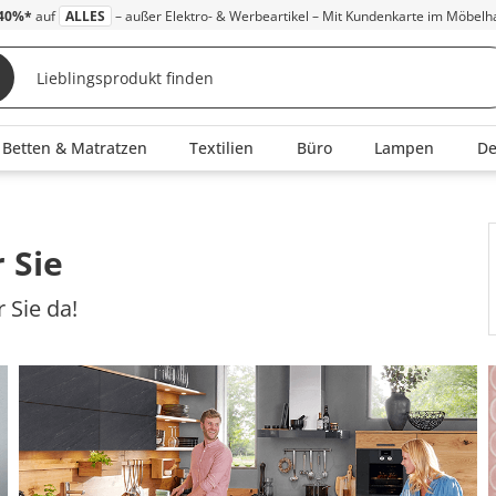
40%*
auf
ALLES
– außer Elektro- & Werbeartikel – Mit Kundenkarte im Möbelh
Betten & Matratzen
Textilien
Büro
Lampen
D
 Sie
 Sie da!