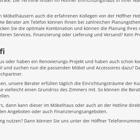
äte. Die Termine finden im Höffner Einrichtungshaus in Ihrer Näh
 Möbelhäusern auch die erfahrenen Kollegen von der Höffner Hotlin
 Die Berater am Telefon können Ihnen bei zahlreichen Planungsth
ecken Sie die optimale Kombination und können die Planung Ihr
iteren Services, Finanzierung oder Lieferung und Versand? Kein P
fi
aus oder haben ein Renovierungs-Projekt und haben auch schon k
Stil und suchen nun die passenden Möbel und Accessoires dazu? D
echpartner.
hen, unsere Berater erfüllen täglich die Einrichtungsträume der K
e vielleicht einen Grundriss des Zimmers mit. So können die Bera
llen.
rs, dann kann dieser im Möbelhaus oder auch an der Hotline direkt
ellen Angeboten oder auch Finanzierungsangeboten.
ung nutzen? Dann können Sie uns unter der Höffner Telefonnumme