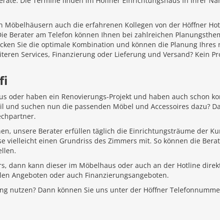
äte. Die Termine finden im Höffner Einrichtungshaus in Ihrer Näh
 Möbelhäusern auch die erfahrenen Kollegen von der Höffner Hotlin
 Die Berater am Telefon können Ihnen bei zahlreichen Planungsth
ecken Sie die optimale Kombination und können die Planung Ihr
iteren Services, Finanzierung oder Lieferung und Versand? Kein P
fi
aus oder haben ein Renovierungs-Projekt und haben auch schon k
Stil und suchen nun die passenden Möbel und Accessoires dazu? D
echpartner.
hen, unsere Berater erfüllen täglich die Einrichtungsträume der K
e vielleicht einen Grundriss des Zimmers mit. So können die Bera
llen.
rs, dann kann dieser im Möbelhaus oder auch an der Hotline direkt
ellen Angeboten oder auch Finanzierungsangeboten.
ung nutzen? Dann können Sie uns unter der Höffner Telefonnumme