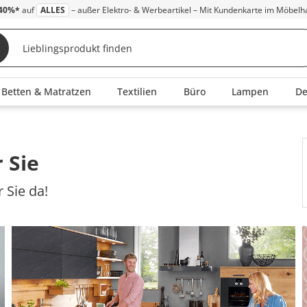
40%*
auf
ALLES
– außer Elektro- & Werbeartikel – Mit Kundenkarte im Möbelh
Betten & Matratzen
Textilien
Büro
Lampen
D
 Sie
 Sie da!