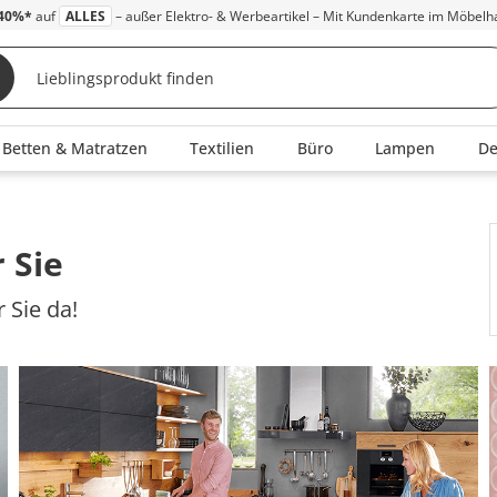
40%*
auf
ALLES
– außer Elektro- & Werbeartikel – Mit Kundenkarte im Möbelh
Betten & Matratzen
Textilien
Büro
Lampen
D
 Sie
 Sie da!