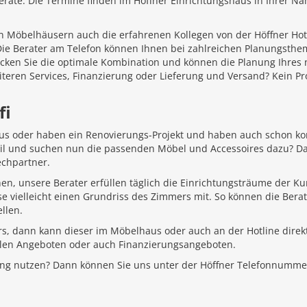
äte. Die Termine finden im Höffner Einrichtungshaus in Ihrer Näh
 Möbelhäusern auch die erfahrenen Kollegen von der Höffner Hotlin
 Die Berater am Telefon können Ihnen bei zahlreichen Planungsth
ecken Sie die optimale Kombination und können die Planung Ihr
iteren Services, Finanzierung oder Lieferung und Versand? Kein P
fi
aus oder haben ein Renovierungs-Projekt und haben auch schon k
Stil und suchen nun die passenden Möbel und Accessoires dazu? D
echpartner.
hen, unsere Berater erfüllen täglich die Einrichtungsträume der K
e vielleicht einen Grundriss des Zimmers mit. So können die Bera
llen.
rs, dann kann dieser im Möbelhaus oder auch an der Hotline direkt
ellen Angeboten oder auch Finanzierungsangeboten.
ung nutzen? Dann können Sie uns unter der Höffner Telefonnumme