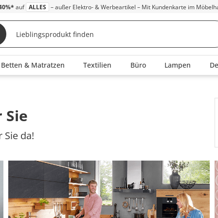
40%*
auf
ALLES
– außer Elektro- & Werbeartikel – Mit Kundenkarte im Möbelh
Betten & Matratzen
Textilien
Büro
Lampen
D
 Sie
 Sie da!