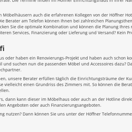
äte. Die Termine finden im Höffner Einrichtungshaus in Ihrer Näh
 Möbelhäusern auch die erfahrenen Kollegen von der Höffner Hotlin
 Die Berater am Telefon können Ihnen bei zahlreichen Planungsth
ecken Sie die optimale Kombination und können die Planung Ihr
iteren Services, Finanzierung oder Lieferung und Versand? Kein P
fi
aus oder haben ein Renovierungs-Projekt und haben auch schon k
Stil und suchen nun die passenden Möbel und Accessoires dazu? D
echpartner.
hen, unsere Berater erfüllen täglich die Einrichtungsträume der K
e vielleicht einen Grundriss des Zimmers mit. So können die Bera
llen.
rs, dann kann dieser im Möbelhaus oder auch an der Hotline direkt
ellen Angeboten oder auch Finanzierungsangeboten.
ung nutzen? Dann können Sie uns unter der Höffner Telefonnumme