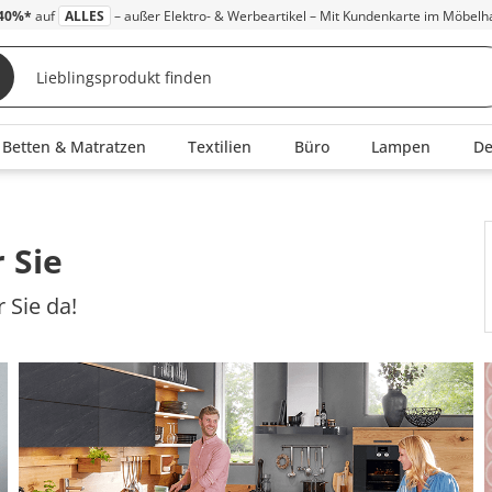
40%*
auf
ALLES
– außer Elektro- & Werbeartikel – Mit Kundenkarte im Möbelh
Betten & Matratzen
Textilien
Büro
Lampen
D
 Sie
 Sie da!