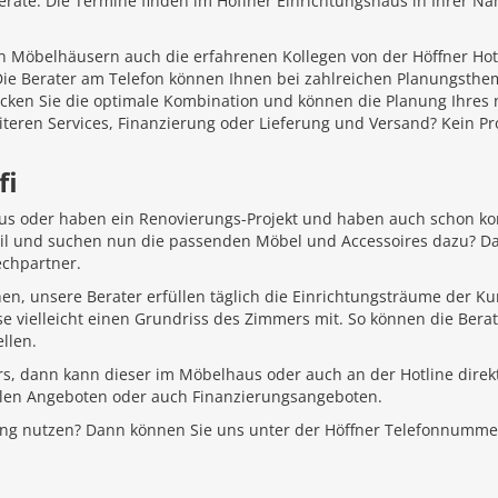
äte. Die Termine finden im Höffner Einrichtungshaus in Ihrer Näh
 Möbelhäusern auch die erfahrenen Kollegen von der Höffner Hotlin
 Die Berater am Telefon können Ihnen bei zahlreichen Planungsth
ecken Sie die optimale Kombination und können die Planung Ihr
iteren Services, Finanzierung oder Lieferung und Versand? Kein P
fi
aus oder haben ein Renovierungs-Projekt und haben auch schon k
Stil und suchen nun die passenden Möbel und Accessoires dazu? D
echpartner.
hen, unsere Berater erfüllen täglich die Einrichtungsträume der K
e vielleicht einen Grundriss des Zimmers mit. So können die Bera
llen.
rs, dann kann dieser im Möbelhaus oder auch an der Hotline direkt
ellen Angeboten oder auch Finanzierungsangeboten.
ung nutzen? Dann können Sie uns unter der Höffner Telefonnumme