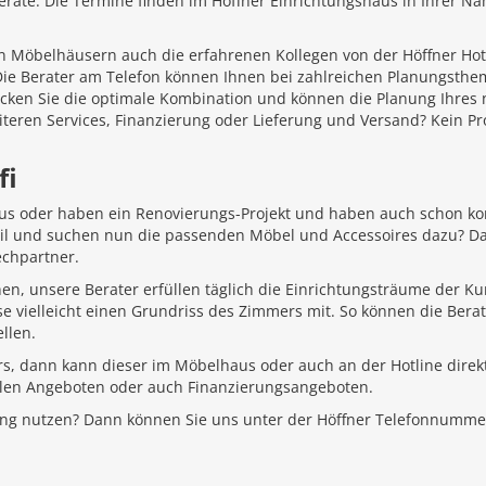
äte. Die Termine finden im Höffner Einrichtungshaus in Ihrer Näh
 Möbelhäusern auch die erfahrenen Kollegen von der Höffner Hotlin
 Die Berater am Telefon können Ihnen bei zahlreichen Planungsth
ecken Sie die optimale Kombination und können die Planung Ihr
iteren Services, Finanzierung oder Lieferung und Versand? Kein P
fi
aus oder haben ein Renovierungs-Projekt und haben auch schon k
Stil und suchen nun die passenden Möbel und Accessoires dazu? D
echpartner.
hen, unsere Berater erfüllen täglich die Einrichtungsträume der K
e vielleicht einen Grundriss des Zimmers mit. So können die Bera
llen.
rs, dann kann dieser im Möbelhaus oder auch an der Hotline direkt
ellen Angeboten oder auch Finanzierungsangeboten.
ung nutzen? Dann können Sie uns unter der Höffner Telefonnumme