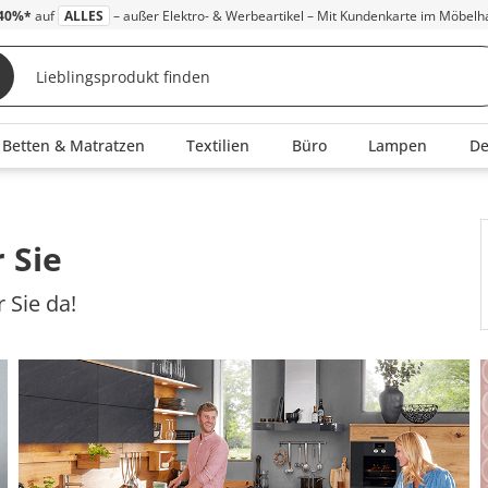
40%*
auf
ALLES
– außer Elektro- & Werbeartikel – Mit Kundenkarte im Möbelh
Betten & Matratzen
Textilien
Büro
Lampen
D
 Sie
 Sie da!